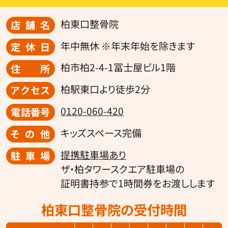
柏東口整骨院
店舗名
年中無休 ※年末年始を除きます
定休日
柏市柏2-4-1冨士屋ビル1階
住所
柏駅東口より徒歩2分
アクセス
0120-060-420
電話番号
キッズスペース完備
その他
提携駐車場あり
駐車場
ザ・柏タワースクエア駐車場の
証明書持参で1時間券をお渡しします
柏東口整骨院の受付時間