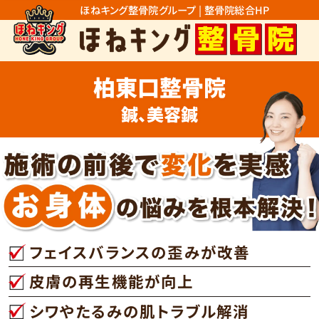
ほねキング整骨院グループ | 整骨院総合HP
柏東口整骨院
鍼、美容鍼
フェイスバランスの歪みが改善
皮膚の再生機能が向上
シワやたるみの肌トラブル解消