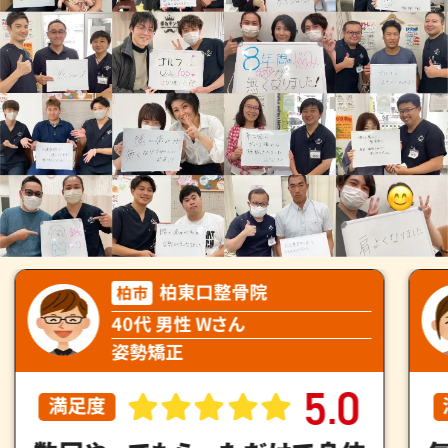
柏東口整骨院
柏市
30代 女性 Oさん
肩・首・小顔、骨格矯正
4
8
.
満足度