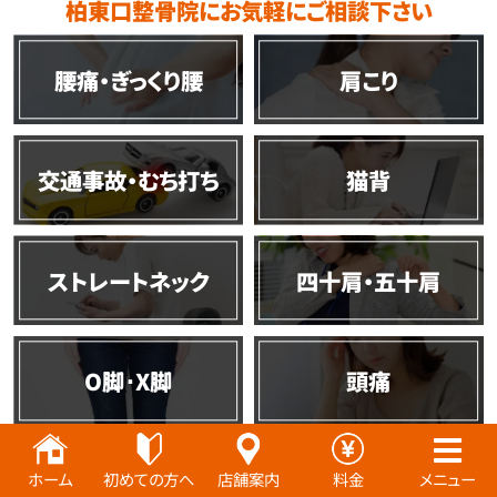
柏東口整骨院にお気軽にご相談下さい
腰痛・ぎっくり腰
肩こり
交通事故・むち打ち
猫背
ストレートネック
四十肩・五十肩
O脚･X脚
頭痛
肋間神経痛
坐骨神経痛
ホーム
初めての方へ
店舗案内
料金
メニュー