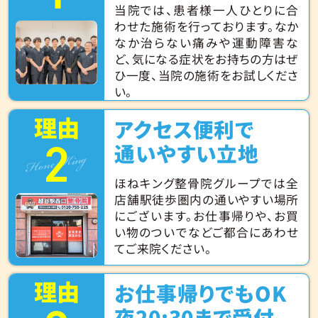
当院では、患者様一人ひとりに合
わせた施術を行っております。なか
なか治らない痛みや運動障害な
ど、気になる症状をお持ちの方はぜ
ひ一度、当院の施術をお試しくださ
い。
理由
アクセス便利で
2
Hone King
通いやすい立地
ほねキング整骨院グループでは全
店舗駅徒歩圏内の通いやすい場所
にございます。お仕事帰りや、お買
い物のついでなどご都合にあわせ
てご来院ください。
理由
お仕事帰りでもOK
夜20:30まで受付