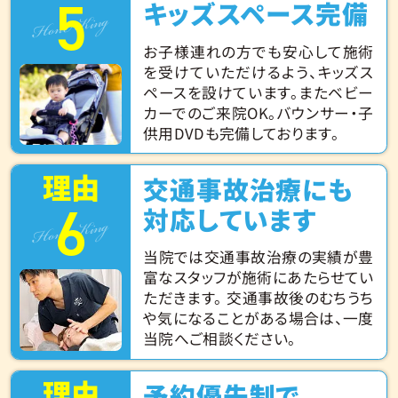
5
Hone King
キッズスペース完備
お子様連れの方でも安心して施術
を受けていただけるよう、キッズス
ペースを設けています。またベビー
カーでのご来院OK。バウンサー・子
供用DVDも完備しております。
理由
交通事故治療にも
6
Hone King
対応しています
当院では交通事故治療の実績が豊
富なスタッフが施術にあたらせてい
ただきます。 交通事故後のむちうち
や気になることがある場合は、一度
当院へご相談ください。
理由
予約優先制で