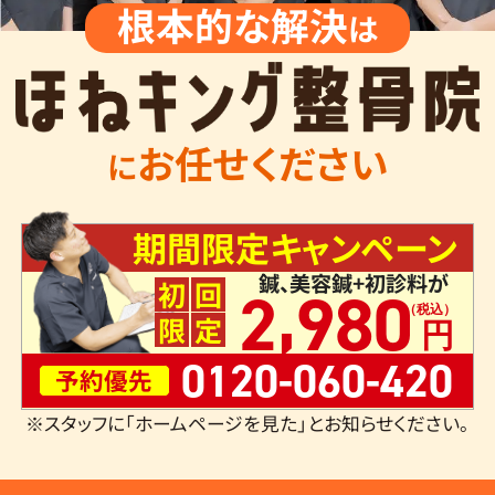
根本的な解決
は
お任せください
に
期間限定キャンペーン
鍼、美容鍼+初診料が
,
初
回
2
980
限
定
0120-060-420
予約優先
※スタッフに「ホームページを見た」とお知らせください。