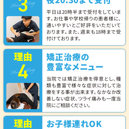
3
Hone King
平日は20時半まで受付をしていま
す。お仕事や学校帰りの患者様に、
通いやすいとご好評をいただいて
おります。また、週末も18時まで受
付けております。
理由
矯正治療の
4
Hone King
豊富なメニュー
当院では矯正治療を得意とし、種
類も豊富で様々な症状に対して治
療をする事が出来ます。なかなか改
善しない症状、ツライ痛みも一度当
院にご相談ください。
理由
お子様連れOK