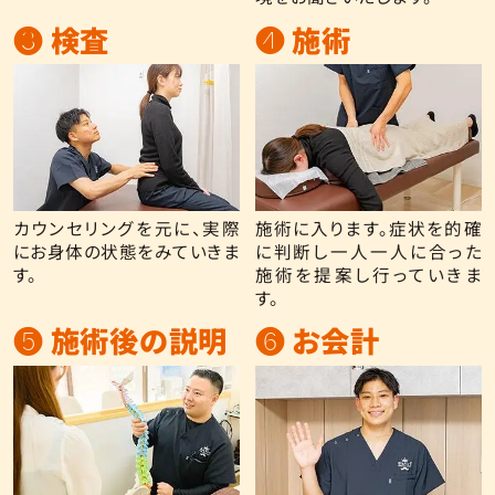
❸ 検査
❹ 施術
カウンセリングを元に、実際
施術に入ります。症状を的確
にお身体の状態をみていきま
に判断し一人一人に合った
す。
施術を提案し行っていきま
す。
❺ 施術後の説明
❻ お会計