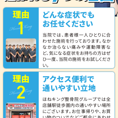
理由
どんな症状でも
1
Hone King
お任せください
当院では、患者様一人ひとりに合
わせた施術を行っております。なか
なか治らない痛みや運動障害な
ど、気になる症状をお持ちの方はぜ
ひ一度、当院の施術をお試しくださ
い。
理由
アクセス便利で
2
Hone King
通いやすい立地
ほねキング整骨院グループでは全
店舗駅徒歩圏内の通いやすい場所
にございます。お仕事帰りや、お買
い物のついでなどご都合にあわせ