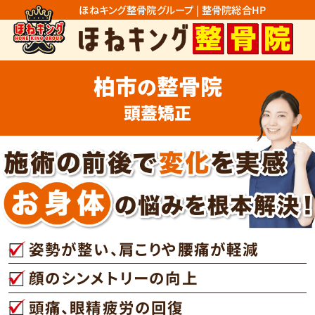
ほねキング整骨院グループ | 整骨院総合HP
柏市
整骨院
の
頭蓋矯正
姿勢が整い、肩こりや腰痛が軽減
顔のシンメトリーの向上
頭痛、眼精疲労の回復