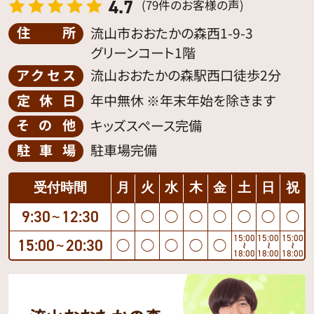
4.7
(79件のお客様の声)
住所
流山市おおたかの森西1-9-3
グリーンコート1階
アクセス
流山おおたかの森駅西口徒歩2分
定休日
年中無休 ※年末年始を除きます
その他
キッズスペース完備
駐車場
駐車場完備
受付時間
月
火
水
木
金
土
日
祝
9:30
12:30
◯
◯
◯
◯
◯
◯
◯
◯
〜
15:00
15:00
15:00
15:00
20:30
◯
◯
◯
◯
◯
〜
〜
〜
〜
18:00
18:00
18:00