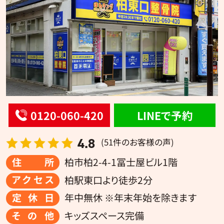
0120-060-420
LINEで予約
4.8
(51件のお客様の声)
住所
柏市柏2-4-1冨士屋ビル1階
アクセス
柏駅東口より徒歩2分
定休日
年中無休 ※年末年始を除きます
その他
キッズスペース完備