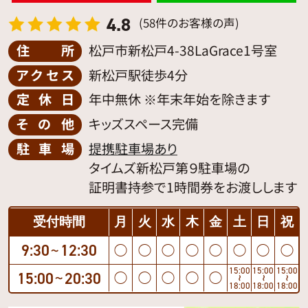
4.8
(58件のお客様の声)
住所
松戸市新松戸4-38LaGrace1号室
アクセス
新松戸駅徒歩4分
定休日
年中無休 ※年末年始を除きます
その他
キッズスペース完備
駐車場
提携駐車場あり
タイムズ新松戸第９駐車場の
証明書持参で1時間券をお渡しします
受付時間
月
火
水
木
金
土
日
祝
9:30
12:30
◯
◯
◯
◯
◯
◯
◯
◯
〜
15:00
15:00
15:00
15:00
20:30
◯
◯
◯
◯
◯
〜
〜
〜
〜
18:00
18:00
18:00