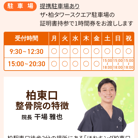
駐車場
提携駐車場あり
ザ・柏タワースクエア駐車場の
証明書持参で1時間券をお渡しします
受付時間
月
火
水
木
金
土
日
祝
9:30
12:30
◯
◯
◯
◯
◯
◯
◯
◯
〜
15:00
15:00
15:00
15:00
20:30
◯
◯
◯
◯
◯
〜
〜
〜
〜
18:00
18:00
18:00
柏東口
整骨院の特徴
干場 雅也
院長
柏駅東口徒歩2分の場所にある「ほねキング柏東口