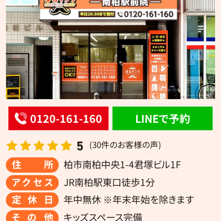
0120-161-160
LINEで予約
5
(30件のお客様の声)
住所
柏市南柏中央1-4君塚ビル1F
アクセス
JR南柏駅東口徒歩1分
定休日
年中無休 ※年末年始を除きます
その他
キッズスペース完備