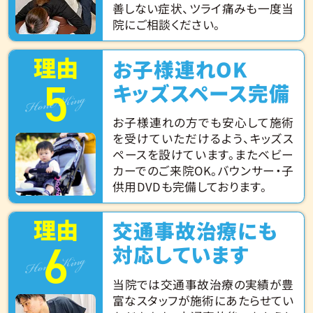
善しない症状、ツライ痛みも一度当
院にご相談ください。
理由
お子様連れOK
5
Hone King
キッズスペース完備
お子様連れの方でも安心して施術
を受けていただけるよう、キッズス
ペースを設けています。またベビー
カーでのご来院OK。バウンサー・子
供用DVDも完備しております。
理由
交通事故治療にも
6
Hone King
対応しています
当院では交通事故治療の実績が豊
富なスタッフが施術にあたらせてい