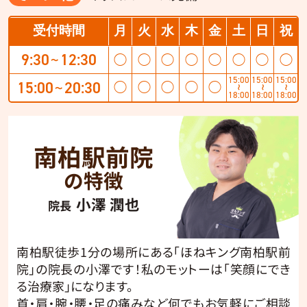
受付時間
月
火
水
木
金
土
日
祝
9:30
12:30
◯
◯
◯
◯
◯
◯
◯
◯
〜
15:00
15:00
15:00
15:00
20:30
◯
◯
◯
◯
◯
〜
〜
〜
〜
18:00
18:00
18:00
南柏駅前院
の特徴
小澤 潤也
院長
南柏駅徒歩1分の場所にある「ほねキング南柏駅前
院」の院長の小澤です！私のモットーは「笑顔にでき
る治療家」になります。
首・肩・腕・腰・足の痛みなど何でもお気軽にご相談