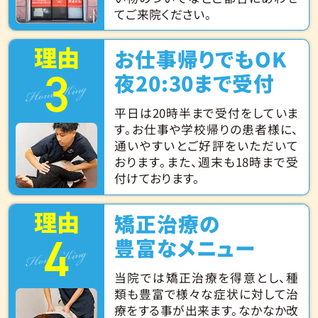
てご来院ください。
理由
お仕事帰りでもOK
3
Hone King
夜20:30まで受付
平日は20時半まで受付をしていま
す。お仕事や学校帰りの患者様に、
通いやすいとご好評をいただいて
おります。また、週末も18時まで受
付けております。
理由
矯正治療の
4
Hone King
豊富なメニュー
当院では矯正治療を得意とし、種
類も豊富で様々な症状に対して治
療をする事が出来ます。なかなか改