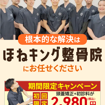
根本的な解決
は
お任せください
に
期間限定キャンペーン
頭蓋矯正+初診料が
,
初
回
2
980
限
定