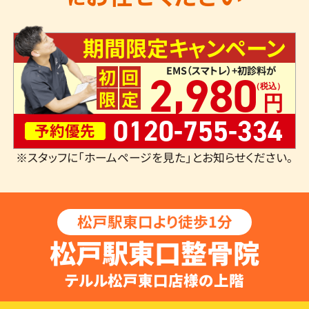
期間限定キャンペーン
EMS（スマトレ）+初診料が
,
初
回
2
980
限
定
0120-755-334
予約優先
※スタッフに「ホームページを見た」とお知らせください。
松戸駅東口より徒歩1分
松戸駅東口整骨院
テルル松戸東口店様の上階