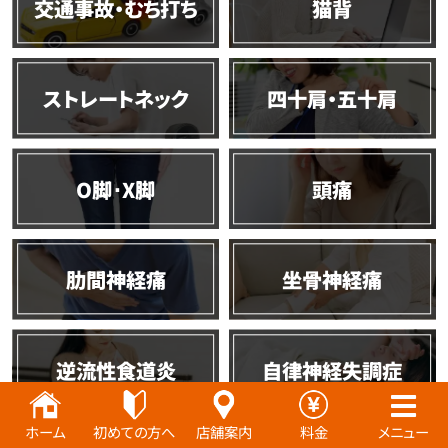
交通事故・むち打ち
猫背
ストレートネック
四十肩・五十肩
O脚･X脚
頭痛
肋間神経痛
坐骨神経痛
逆流性食道炎
自律神経失調症
ホーム
初めての方へ
店舗案内
料金
メニュー