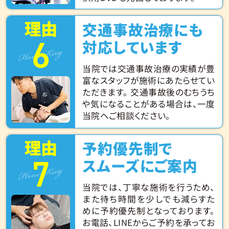
理由
交通事故治療にも
6
Hone King
対応しています
当院では交通事故治療の実績が豊
富なスタッフが施術にあたらせてい
ただきます。 交通事故後のむちうち
や気になることがある場合は、一度
当院へご相談ください。
理由
予約優先制で
7
Hone King
スムーズにご案内
当院では、丁寧な施術を行うため、
また待ち時間を少しでも減らすた
めに予約優先制となっております。
お電話、LINEからご予約を承ってお