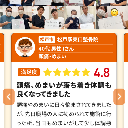
松戸駅東口整骨院
松戸市
40代 男性 Iさん
頭痛・めまい
4
8
.
満足度
頭痛、めまいが落ち着き体調も
良くなってきました
頭痛やめまいに日々悩まされてきました
が、先日職場の人に勧められて施術に行
った所、当日もめまいがして少し体調悪