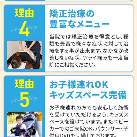
理由
矯正治療の
4
Hone King
豊富なメニュー
当院では矯正治療を得意とし、種
類も豊富で様々な症状に対して治
療をする事が出来ます。なかなか改
善しない症状、ツライ痛みも一度当
院にご相談ください。
理由
お子様連れOK
5
Hone King
キッズスペース完備
お子様連れの方でも安心して施術
を受けていただけるよう、キッズス
ペースを設けています。またベビー
カーでのご来院OK。バウンサー・子
供用DVDも完備しております。