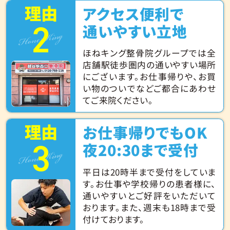
理由
アクセス便利で
2
Hone King
通いやすい立地
ほねキング整骨院グループでは全
店舗駅徒歩圏内の通いやすい場所
にございます。お仕事帰りや、お買
い物のついでなどご都合にあわせ
てご来院ください。
理由
お仕事帰りでもOK
3
Hone King
夜20:30まで受付
平日は20時半まで受付をしていま
す。お仕事や学校帰りの患者様に、
通いやすいとご好評をいただいて
おります。また、週末も18時まで受
付けております。