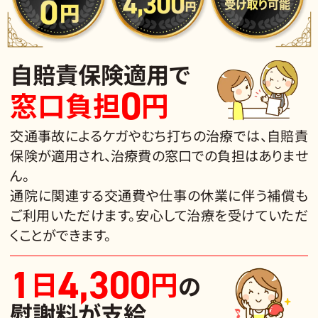
自賠責保険適用で
0
窓口負担
円
交通事故によるケガやむち打ちの治療では、自賠責
保険が適用され、治療費の窓口での負担はありませ
ん。
通院に関連する交通費や仕事の休業に伴う補償も
ご利用いただけます。安心して治療を受けていただ
くことができます。
1
4,300
日
円
の
慰謝料
が支給