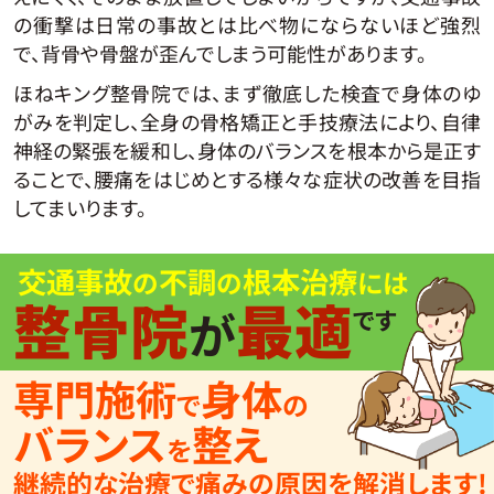
の衝撃は日常の事故とは比べ物にならないほど強烈
で、背骨や骨盤が歪んでしまう可能性があります。
ほねキング整骨院では、まず徹底した検査で身体のゆ
がみを判定し、全身の骨格矯正と手技療法により、自律
神経の緊張を緩和し、身体のバランスを根本から是正す
ることで、腰痛をはじめとする様々な症状の改善を目指
してまいります。
交通事故
不調
根本治療
の
の
には
整骨院
最適
が
です
専門施術
身体
で
の
バランス
整え
を
継続的な治療で痛みの原因を解消します!