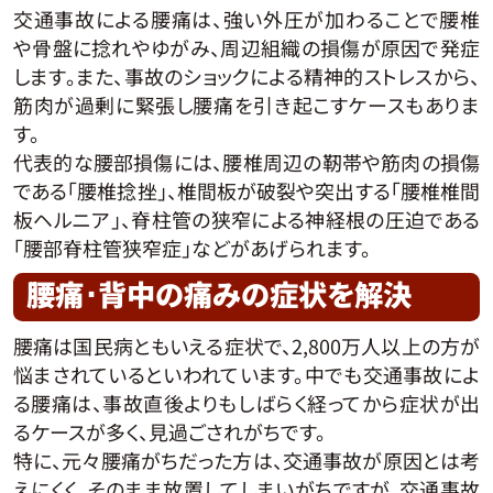
交通事故による腰痛は、強い外圧が加わることで腰椎
や骨盤に捻れやゆがみ、周辺組織の損傷が原因で発症
します。また、事故のショックによる精神的ストレスから、
筋肉が過剰に緊張し腰痛を引き起こすケースもありま
す。
代表的な腰部損傷には、腰椎周辺の靭帯や筋肉の損傷
である「腰椎捻挫」、椎間板が破裂や突出する「腰椎椎間
板ヘルニア」、脊柱管の狭窄による神経根の圧迫である
「腰部脊柱管狭窄症」などがあげられます。
腰痛･背中の痛みの症状を解決
腰痛は国民病ともいえる症状で、2,800万人以上の方が
悩まされているといわれています。中でも交通事故によ
る腰痛は、事故直後よりもしばらく経ってから症状が出
るケースが多く、見過ごされがちです。
特に、元々腰痛がちだった方は、交通事故が原因とは考
えにくく、そのまま放置してしまいがちですが、交通事故