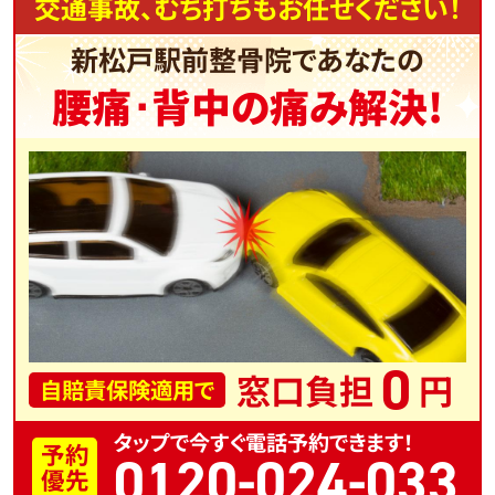
交通事故、むち打ちもお任せください！
新松戸駅前整骨院であなたの
腰痛･背中の痛み解決!
0
窓口負担
円
自賠責保険適用で
タップで今すぐ電話予約できます！
予約
0120-024-033
優先