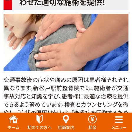
わせた適切な施術を提供！
交通事故後の症状や痛みの原因は患者様それぞれ
異なります。新松戸駅前整骨院では、施術者が交通
事故対応と知識を学び、患者様に最適な治療を提供
できるよう努めています。検査とカウンセリングを徹
底し、「症状の原因は何か？」「後遺症を回避するため
にはどの治療が適しているか？」を明確にし、
患者様
ホーム
初めての方へ
店舗案内
料金
メニュー
にとって本当に必要な治療
を提供します。