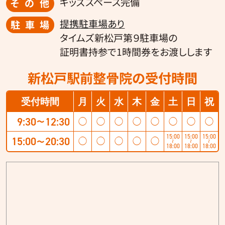
キッズスペース完備
その他
提携駐車場あり
駐車場
タイムズ新松戸第９駐車場の
証明書持参で1時間券をお渡しします
新松戸駅前整骨院の受付時間
受付時間
月
火
水
木
金
土
日
祝
9:30
12:30
◯
◯
◯
◯
◯
◯
◯
◯
〜
15:00
15:00
15:00
15:00
20:30
◯
◯
◯
◯
◯
〜
〜
〜
〜
18:00
18:00
18:00