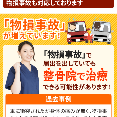
物損事故も対応しております
「物損事故」
が増えています！
「物損事故」
で
届出を出して
いても
整
骨
院
治
療
で
できる可能性が
あります！
過去事例
車に衝突されたが身体の痛みが無く、物損事