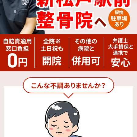
整骨院
提携
へ
駐車場
あり
自賠責適用
全院
※
その他の
弁護士
大手損保と
窓口負担
土日祝も
病院と
0
連携で
開院
併用可
円
安心
こんな不調ありませんか？