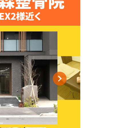
森整骨院
EX2様近く