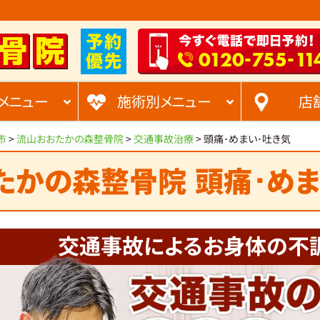
-
-
0120
755
11
メニュー
施術別メニュー
店
市
>
流山おおたかの森整骨院
>
交通事故治療
>
頭痛･めまい･吐き気
たかの森整骨院
頭痛･めま
交通事故によるお身体の
不