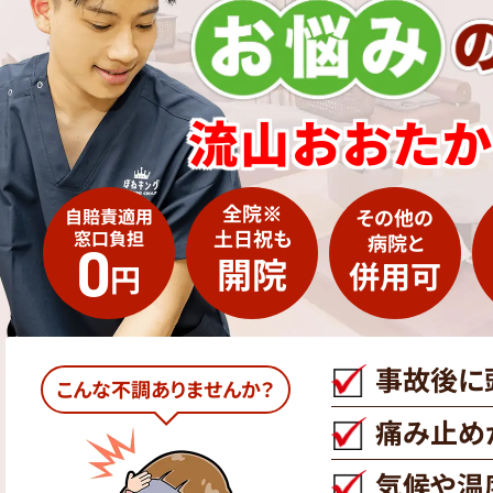
流山おおた
全院
※
自賠責適用
その他の
土日祝も
窓口負担
病院と
0
開院
併用可
円
事故後に
こんな不調ありませんか？
痛み止め
気候や温