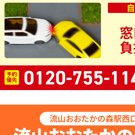
自
窓
負
0120-755-11
予約
優先
流山おおたかの森駅西