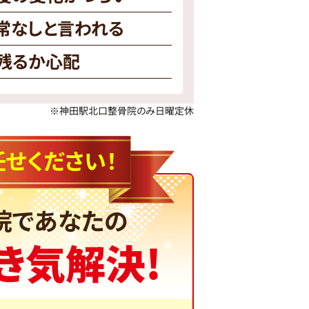
常なしと言われる
残るか心配
※神田駅北口整骨院のみ日曜定休
せください！
院であなたの
き気解決!