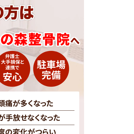
かの森
整骨院
へ
弁護士
駐車場
大手損保と
連携で
完備
安心
頭痛が多くなった
が手放せなくなった
度の変化がつらい