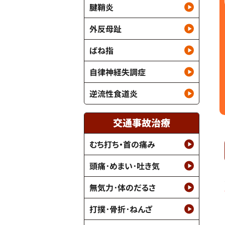
腱鞘炎
外反母趾
ばね指
自律神経失調症
逆流性食道炎
交通事故治療
むち打ち・首の痛み
頭痛･めまい･吐き気
無気力･体のだるさ
打撲･骨折･ねんざ