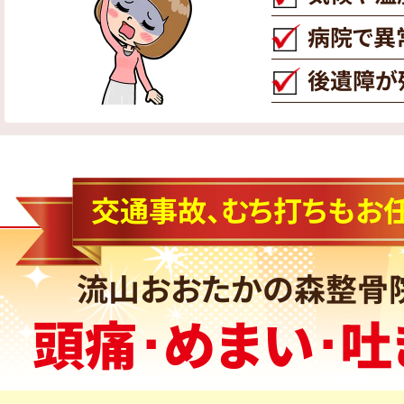
病院で異
後遺障が
交通事故、むち打ちもお任
流山おおたかの森整骨
頭痛･めまい･吐