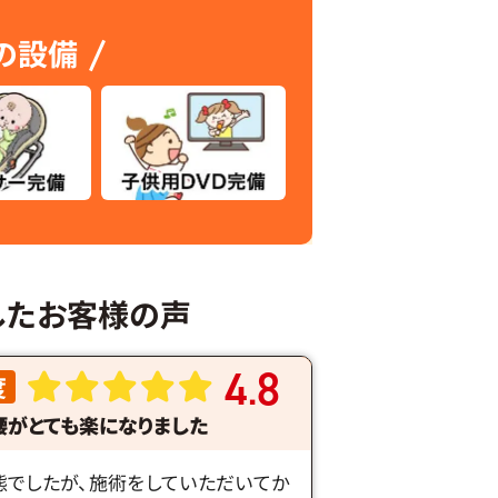
の設備
したお客様の声
4
8
度
.
腰がとても楽になりました
態でしたが、施術をしていただいてか