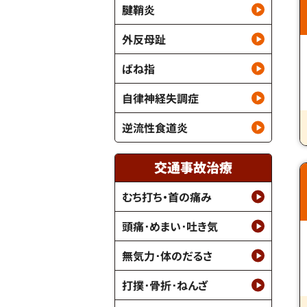
腱鞘炎
外反母趾
ばね指
自律神経失調症
逆流性食道炎
交通事故治療
むち打ち・首の痛み
頭痛･めまい･吐き気
無気力･体のだるさ
打撲･骨折･ねんざ