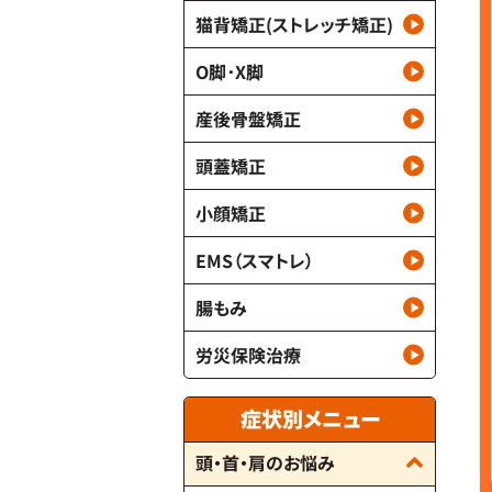
猫背矯正(ストレッチ矯正)
O脚･X脚
産後骨盤矯正
頭蓋矯正
小顔矯正
EMS（スマトレ）
腸もみ
労災保険治療
症状別メニュー
頭・首・肩のお悩み