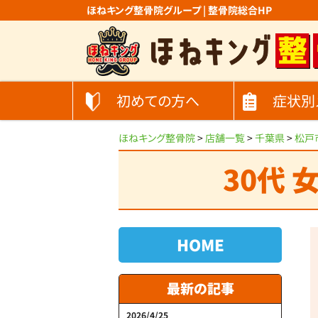
ほねキング整骨院グループ | 整骨院総合HP
初めての方へ
症状別
ほねキング整骨院
>
店舗一覧
>
千葉県
>
松戸
30代 
HOME
最新の記事
2026/4/25