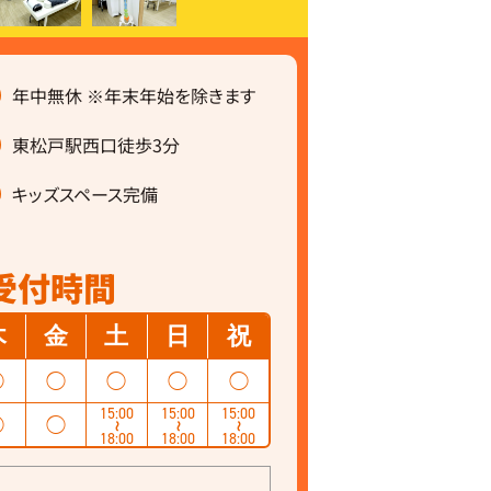
年中無休 ※年末年始を除きます
東松戸駅西口徒歩3分
キッズスペース完備
受付時間
木
金
土
日
祝
◯
◯
◯
◯
◯
15:00
15:00
15:00
◯
◯
〜
〜
〜
18:00
18:00
18:00