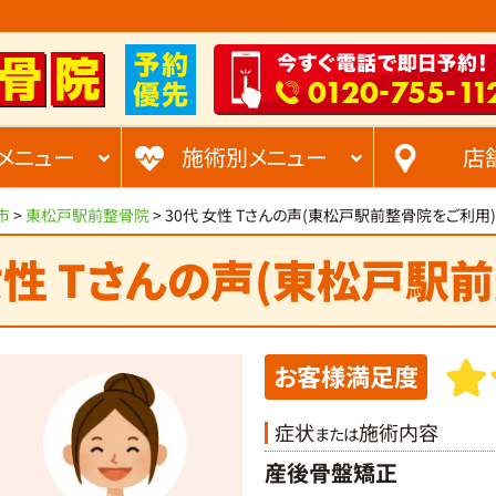
-
-
0120
755
11
メニュー
施術別メニュー
店
市
>
東松戸駅前整骨院
>
30代 女性 Tさんの声(東松戸駅前整骨院をご利用)
女性 Tさんの声(東松戸駅
お客様満足度
症状
施術内容
または
産後骨盤矯正