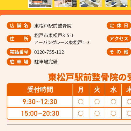
店舗名
定休日
東松戸駅前整骨院
松戸市東松戸3-5-1
住所
アクセス
アーバングレース東松戸1-3
電話番号
その他
0120-755-112
駐車場
駐車場完備
東松戸駅前整骨院の
受付時間
月
火
水
9:30
12:30
◯
◯
◯
〜
15:00
20:30
◯
◯
◯
〜