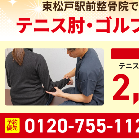
東松戸駅前整骨院で
テニス肘・ゴル
テニス
2
0120-755-11
予約
優先