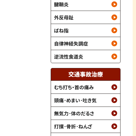
腱鞘炎
外反母趾
ばね指
自律神経失調症
逆流性食道炎
交通事故治療
むち打ち・首の痛み
頭痛･めまい･吐き気
無気力･体のだるさ
打撲･骨折･ねんざ