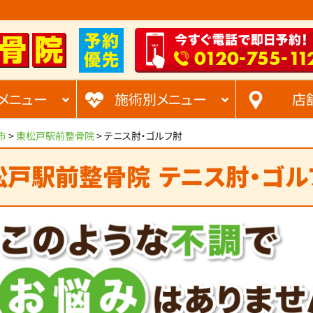
-
-
0120
755
11
メニュー
施術別メニュー
店
市
>
東松戸駅前整骨院
>
テニス肘・ゴルフ肘
松戸駅前整骨院
テニス肘・ゴル