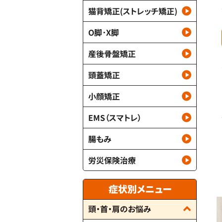
猫背矯正(ストレッチ矯正)
O脚･X脚
産後骨盤矯正
頭蓋矯正
小顔矯正
EMS（スマトレ）
腸もみ
労災保険治療
症状別メニュー
頭・首・肩のお悩み