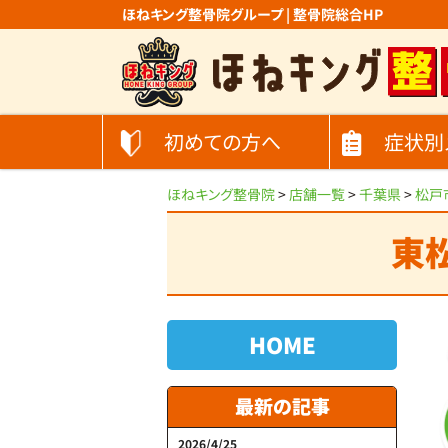
ほねキング整骨院グループ | 整骨院総合HP
初めての方へ
症状別
ほねキング整骨院
>
店舗一覧
>
千葉県
>
松戸
東
HOME
最新の記事
2026/4/25