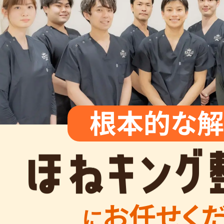
根本的な解
お任せく
に