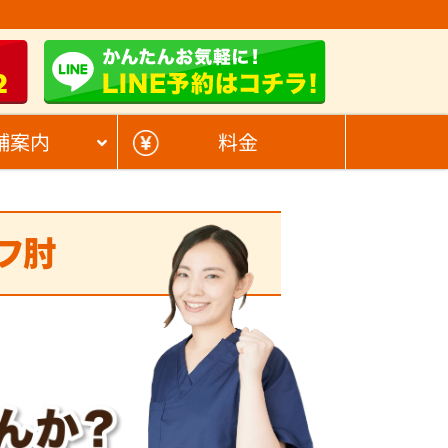
2
舗案内
料金
フ肘