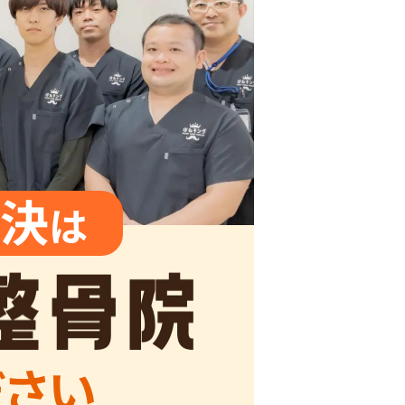
決
は
ださい