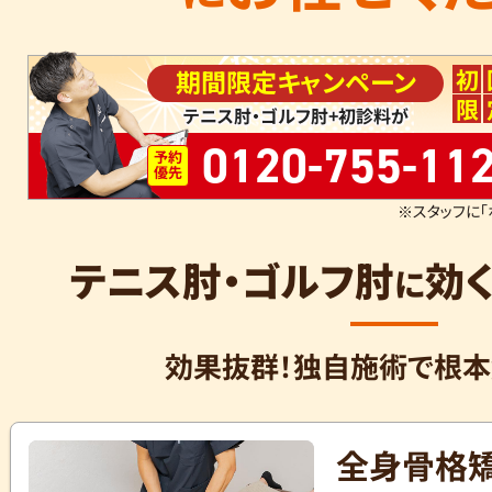
初
期間限定キャンペーン
限
テニス肘・ゴルフ肘+初診料が
0120-755-11
予約
優先
※スタッフに「
テニス肘・ゴルフ肘
効
に
効果抜群！独自施術で根本
全身骨格