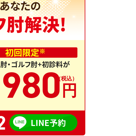
あなたの
フ肘解決!
初回限定
※
肘・ゴルフ肘+初診料が
,
980
2
LINE予約