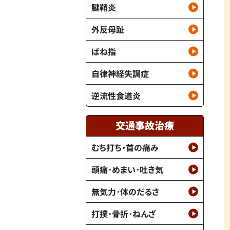
腱鞘炎
外反母趾
ばね指
自律神経失調症
逆流性食道炎
交通事故治療
むち打ち・首の痛み
頭痛･めまい･吐き気
無気力･体のだるさ
打撲･骨折･ねんざ