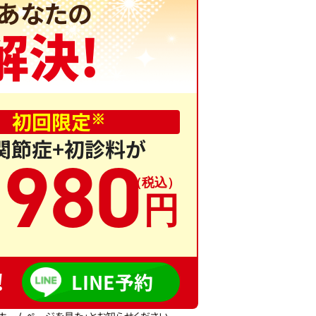
あなたの
解決!
初回限定
※
関節症+初診料が
,
980
!
LINE予約
ホームページを見た」とお知らせください。