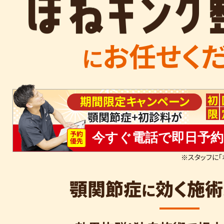
お任せく
に
初
期間限定キャンペーン
限
顎関節症+初診料が
予約
今すぐ電話で即日予約
優先
※スタッフに「
顎関節症
効く
施術
に