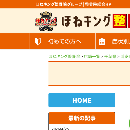
ほねキング整骨院グループ | 整骨院総合HP
初めての方へ
症状別
ほねキング整骨院
>
店舗一覧
>
千葉県
>
浦安
HOME
最新の記事
2026/4/25