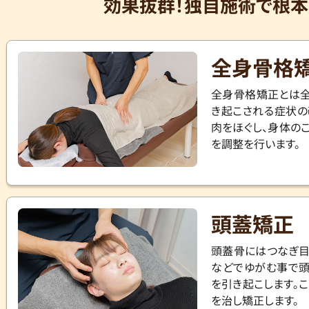
効果抜群！独自施術で根本
全身骨格
全身骨格矯正とは全
き起こされる症状の
肉をほぐし、身体の
を調整を行います。
頭蓋矯正
頭蓋骨にはつなぎ目
などでゆがむ事で頭
を引き起こします。
を治し矯正します。