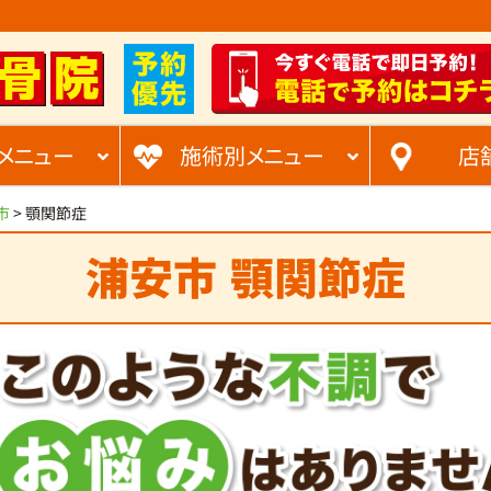
メニュー
施術別メニュー
店
市
>
顎関節症
浦安市
顎関節症