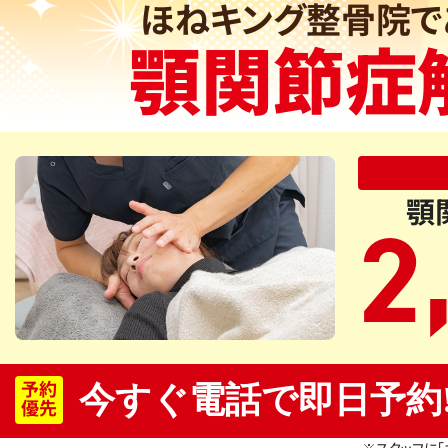
ほねキング整骨院で
顎関節症
顎
2
予約
今すぐ電話で即日予約
優先
※スタッフに「