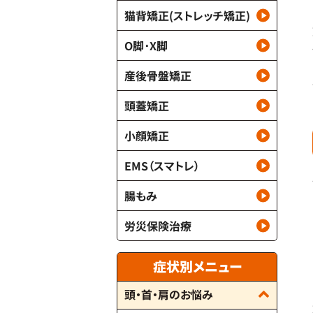
猫背矯正(ストレッチ矯正)
O脚･X脚
産後骨盤矯正
頭蓋矯正
小顔矯正
EMS（スマトレ）
腸もみ
労災保険治療
症状別メニュー
頭・首・肩のお悩み