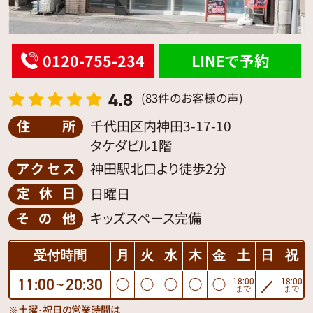
0120-755-234
LINEで予約
4.8
(83件のお客様の声)
住所
千代田区内神田3-17-10
タケダビル1階
アクセス
神田駅北口より徒歩2分
定休日
日曜日
その他
キッズスペース完備
受付時間
月
火
水
木
金
土
日
祝
11:00
20:30
18:00
18:00
◯
◯
◯
◯
◯
／
〜
まで
まで
※土曜･祝日の営業時間は