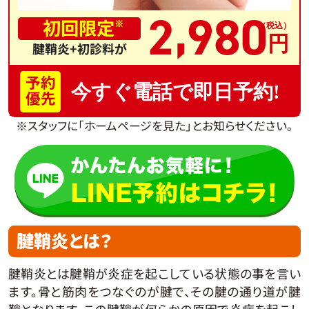
,
2
980
初回限定
※
腱鞘炎+初診料が
予約
今すぐ電話で即日予約!
優先
※スタッフに「ホームページを見た」とお知らせください。
腱鞘炎とは？
腱鞘炎とは腱鞘が炎症を起こしている状態の事を言い
ます。骨と筋肉をつなぐのが腱で、その腱の通り道が腱
鞘となります。この腱鞘が何らかの原因で炎症を起こし