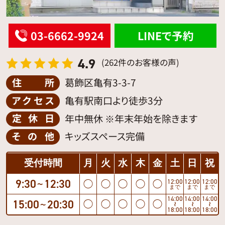
03-6662-9924
LINEで予約
4.9
(262件のお客様の声)
住所
葛飾区亀有3-3-7
アクセス
亀有駅南口より徒歩3分
定休日
年中無休 ※年末年始を除きます
その他
キッズスペース完備
受付時間
月
火
水
木
金
土
日
祝
9:30
12:30
12:00
12:00
12:00
◯
◯
◯
◯
◯
〜
まで
まで
まで
14:00
14:00
14:00
15:00
20:30
◯
◯
◯
◯
◯
〜
〜
〜
〜
18:00
18:00
18:00