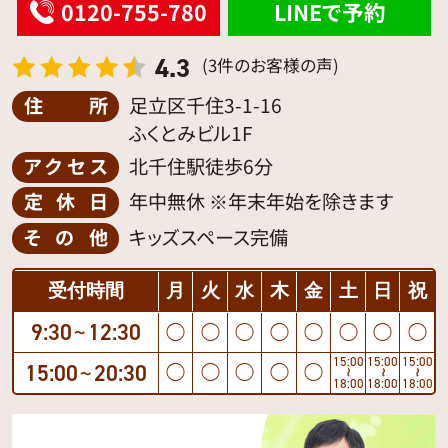
0120-755-780
LINEで予約
4.3
(3件のお客様の声)
住所
足立区千住3-1-16
ふくとみビル1F
アクセス
北千住駅徒歩6分
定休日
年中無休 ※年末年始を除きます
その他
キッズスペース完備
受付時間
月
火
水
木
金
土
日
祝
9:30
12:30
◯
◯
◯
◯
◯
◯
◯
◯
〜
15:00
15:00
15:00
15:00
20:30
◯
◯
◯
◯
◯
〜
〜
〜
〜
18:00
18:00
18:00