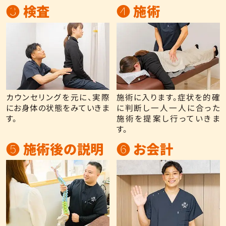
❸ 検査
❹ 施術
カウンセリングを元に、実際
施術に入ります。症状を的確
にお身体の状態をみていきま
に判断し一人一人に合った
す。
施術を提案し行っていきま
す。
❺ 施術後の説明
❻ お会計