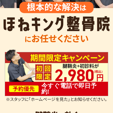
根本的な解決
は
お任せください
に
期間限定キャンペーン
腱鞘炎+初診料が
,
初
回
2
980
限
定
今すぐ電話で即日予
予約優先
約!
※スタッフに「ホームページを見た」とお知らせください。