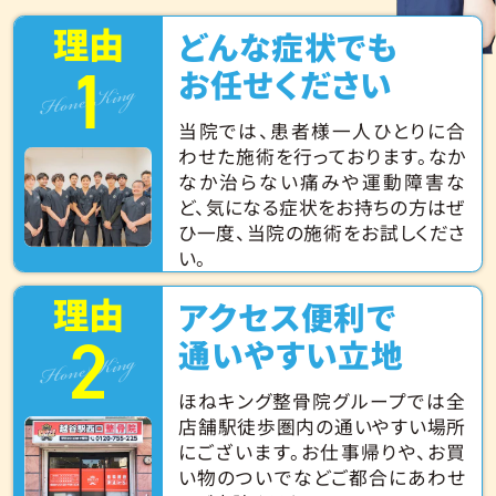
理由
どんな症状でも
1
Hone King
お任せください
当院では、患者様一人ひとりに合
わせた施術を行っております。なか
なか治らない痛みや運動障害な
ど、気になる症状をお持ちの方はぜ
ひ一度、当院の施術をお試しくださ
い。
理由
アクセス便利で
2
Hone King
通いやすい立地
ほねキング整骨院グループでは全
店舗駅徒歩圏内の通いやすい場所
にございます。お仕事帰りや、お買
い物のついでなどご都合にあわせ