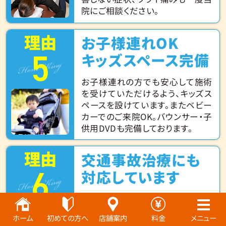
院にご相談ください。
理由
お子様連れOK
5
Hone King
キッズスペース完備
お子様連れの方でも安心して施術
を受けていただけるよう、キッズス
ペースを設けています。またベビー
カーでのご来院OK。バウンサー・子
供用DVDも完備しております。
理由
交通事故治療にも
6
Hone King
対応しています
当院では交通事故治療の実績が豊
富なスタッフが施術にあたらせてい
ホーム
初めての方へ
店舗案内
料金
メニュー
ただきます。 交通事故後のむちうち