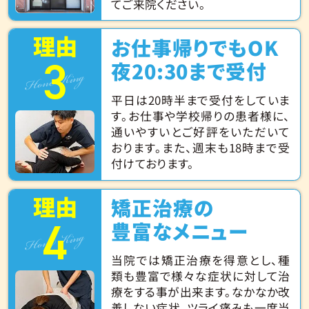
てご来院ください。
理由
お仕事帰りでもOK
3
Hone King
夜20:30まで受付
平日は20時半まで受付をしていま
す。お仕事や学校帰りの患者様に、
通いやすいとご好評をいただいて
おります。また、週末も18時まで受
付けております。
理由
矯正治療の
4
Hone King
豊富なメニュー
当院では矯正治療を得意とし、種
類も豊富で様々な症状に対して治
療をする事が出来ます。なかなか改
善しない症状、ツライ痛みも一度当