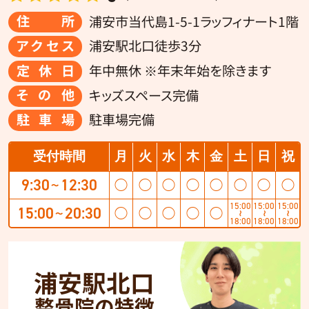
住所
浦安市当代島1-5-1ラッフィナート1階
アクセス
浦安駅北口徒歩3分
定休日
年中無休 ※年末年始を除きます
その他
キッズスペース完備
駐車場
駐車場完備
受付時間
月
火
水
木
金
土
日
祝
9:30
12:30
◯
◯
◯
◯
◯
◯
◯
◯
〜
15:00
15:00
15:00
15:00
20:30
◯
◯
◯
◯
◯
〜
〜
〜
〜
18:00
18:00
18:00
浦安駅北口
整骨院の特徴