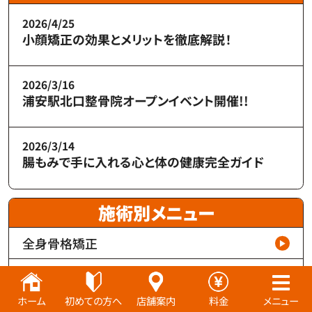
2026/4/25
小顔矯正の効果とメリットを徹底解説！
2026/3/16
浦安駅北口整骨院オープンイベント開催!!
2026/3/14
腸もみで手に入れる心と体の健康完全ガイド
施術別メニュー
全身骨格矯正
鍼、美容鍼
ホーム
初めての方へ
店舗案内
料金
メニュー
電気治療