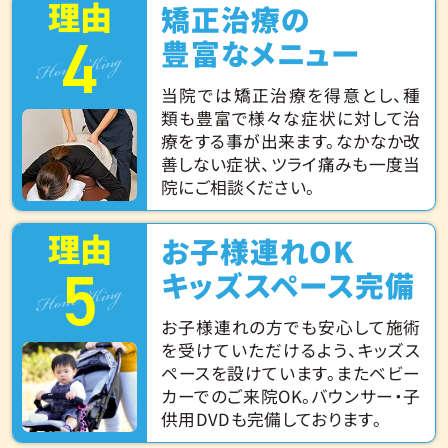
理由
矯正治療の
4
Hone King
豊富なメニュー
当院では矯正治療を得意とし、種
類も豊富で様々な症状に対して治
療をする事が出来ます。なかなか改
善しない症状、ツライ痛みも一度当
院にご相談ください。
理由
お子様連れOK
5
Hone King
キッズスペース完備
お子様連れの方でも安心して施術
を受けていただけるよう、キッズス
ペースを設けています。またベビー
カーでのご来院OK。バウンサー・子
供用DVDも完備しております。