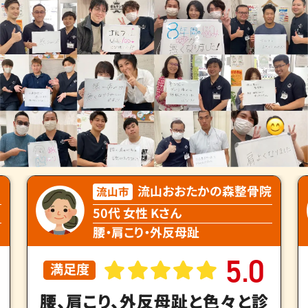
院
越谷駅西口整骨院
越谷市
20代 女性 Mさん
小顔矯正・側湾症
4
8
.
満足度
小顔矯正でフェイスラインがス