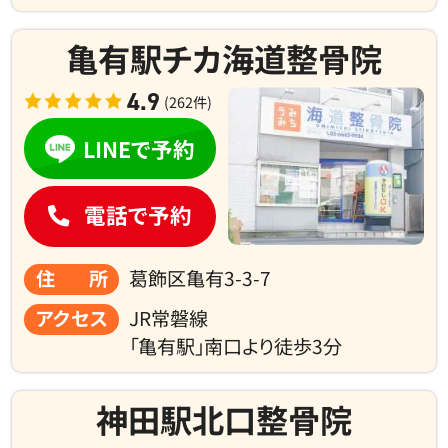
亀有駅チカ海道整骨院
4.9
(262件)
LINEで予約
電話で予約
住所
葛飾区亀有3-3-7
アクセス
JR常磐線
「亀有駅」南口より徒歩3分
神田駅北口整骨院