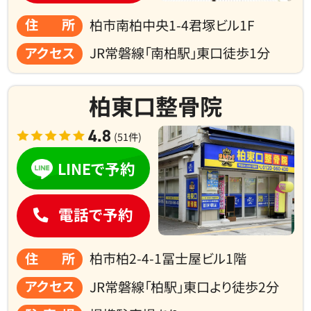
住所
柏市南柏中央1-4君塚ビル1F
アクセス
JR常磐線「南柏駅」東口徒歩1分
柏東口整骨院
4.8
(51件)
LINEで予約
電話で予約
住所
柏市柏2-4-1冨士屋ビル1階
アクセス
JR常磐線「柏駅」東口より徒歩2分