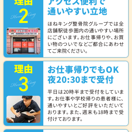
理由
アクセス便利で
2
Hone King
通いやすい立地
ほねキング整骨院グループでは全
店舗駅徒歩圏内の通いやすい場所
にございます。お仕事帰りや、お買
い物のついでなどご都合にあわせ
てご来院ください。
理由
お仕事帰りでもOK
3
Hone King
夜20:30まで受付
平日は20時半まで受付をしていま
す。お仕事や学校帰りの患者様に、
通いやすいとご好評をいただいて
おります。また、週末も18時まで受
付けております。