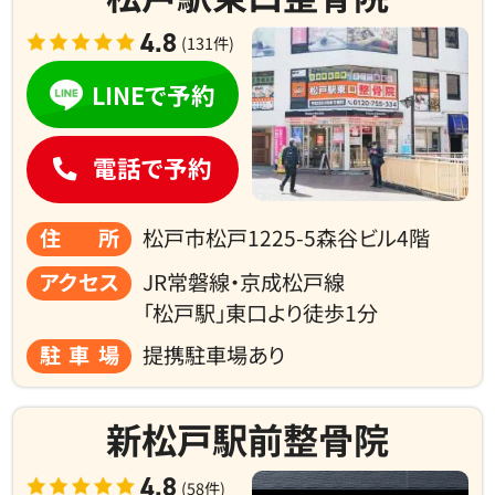
4.8
(131件)
LINEで予約
電話で予約
住所
松戸市松戸1225-5森谷ビル4階
アクセス
JR常磐線・京成松戸線
「松戸駅」東口より徒歩1分
駐車場
提携駐車場あり
新松戸駅前整骨院
4.8
(58件)