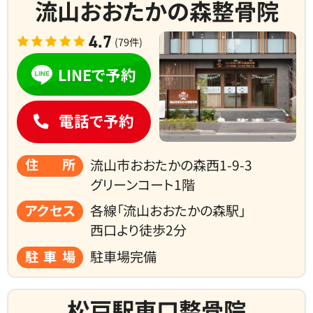
流山おおたかの森整骨院
4.7
(79件)
LINEで予約
電話で予約
住所
流山市おおたかの森西1-9-3
グリーンコート1階
アクセス
各線「流山おおたかの森駅」
西口より
徒歩2分
駐車場
駐車場完備
松戸駅東口整骨院