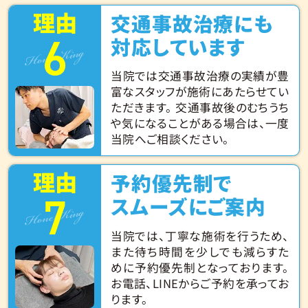
理由
交通事故治療にも
6
Hone King
対応しています
当院では交通事故治療の実績が豊
富なスタッフが施術にあたらせてい
ただきます。 交通事故後のむちうち
や気になることがある場合は、一度
当院へご相談ください。
理由
予約優先制で
7
Hone King
スムーズにご案内
当院では、丁寧な施術を行うため、
また待ち時間を少しでも減らすた
めに予約優先制となっております。
お電話、LINEからご予約を承ってお
ります。