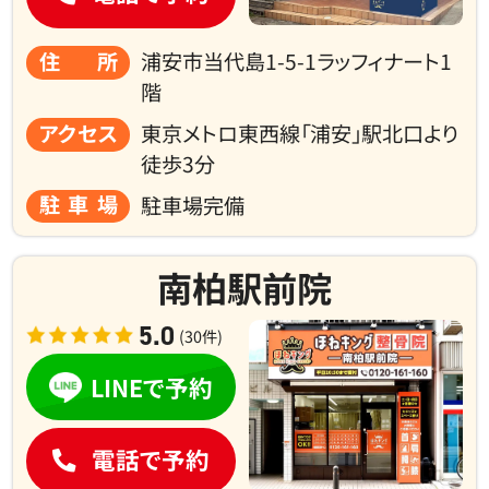
住所
浦安市当代島1-5-1ラッフィナート1
階
アクセス
東京メトロ東西線「浦安」駅北口より
徒歩3分
駐車場
駐車場完備
南柏駅前院
5.0
(30件)
LINEで予約
電話で予約