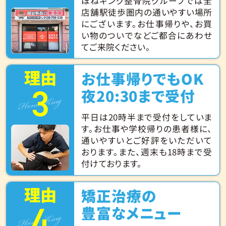
ほねキング整骨院グループでは全
店舗駅徒歩圏内の通いやすい場所
にございます。お仕事帰りや、お買
い物のついでなどご都合にあわせ
てご来院ください。
理由
お仕事帰りでもOK
3
Hone King
夜20:30まで受付
平日は20時半まで受付をしていま
す。お仕事や学校帰りの患者様に、
通いやすいとご好評をいただいて
おります。また、週末も18時まで受
付けております。
理由
矯正治療の
4
Hone King
豊富なメニュー