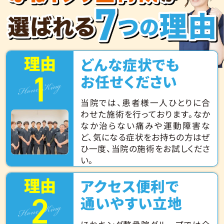
理由
どんな症状でも
1
Hone King
お任せください
当院では、患者様一人ひとりに合
わせた施術を行っております。なか
なか治らない痛みや運動障害な
ど、気になる症状をお持ちの方はぜ
ひ一度、当院の施術をお試しくださ
い。
理由
アクセス便利で
2
Hone King
通いやすい立地