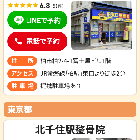
4.8
(51件)
LINEで予約
電話で予約
住所
柏市柏2-4-1冨士屋ビル1階
アクセス
JR常磐線「柏駅」東口より徒歩2分
駐車場
提携駐車場あり
東京都
北千住駅整骨院