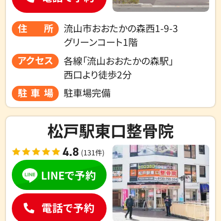
住所
流山市おおたかの森西1-9-3
グリーンコート1階
アクセス
各線「流山おおたかの森駅」
西口より
徒歩2分
駐車場
駐車場完備
松戸駅東口整骨院
4.8
(131件)
LINEで予約
電話で予約