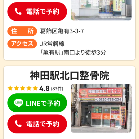
電話で予約
住所
葛飾区亀有3-3-7
アクセス
JR常磐線
「亀有駅」南口より徒歩3分
神田駅北口整骨院
4.8
(83件)
LINEで予約
電話で予約