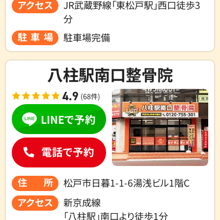
アクセス
JR武蔵野線「東松戸駅」西口徒歩3
分
駐車場
駐車場完備
八柱駅南口整骨院
4.9
(68件)
LINEで予約
電話で予約
住所
松戸市日暮1-1-6湯浅ビル1階C
アクセス
新京成線
「八柱駅」南口より徒歩1分