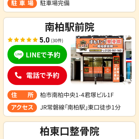
駐車場
駐車場完備
南柏駅前院
5.0
(30件)
LINEで予約
電話で予約
住所
柏市南柏中央1-4君塚ビル1F
アクセス
JR常磐線「南柏駅」東口徒歩1分
柏東口整骨院