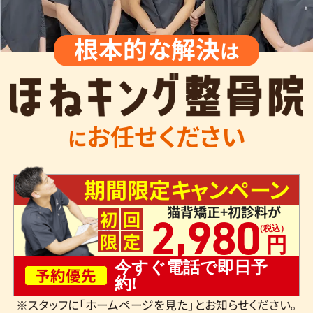
根本的な解決
は
お任せください
に
期間限定キャンペーン
猫背矯正+初診料が
,
初
回
2
980
限
定
今すぐ電話で即日予
予約優先
約!
※スタッフに「ホームページを見た」とお知らせください。