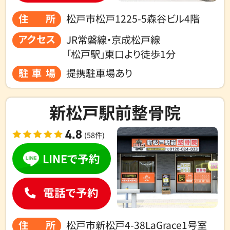
住所
松戸市松戸1225-5森谷ビル4階
アクセス
JR常磐線・京成松戸線
「松戸駅」東口より徒歩1分
駐車場
提携駐車場あり
新松戸駅前整骨院
4.8
(58件)
LINEで予約
電話で予約
住所
松戸市新松戸4-38LaGrace1号室