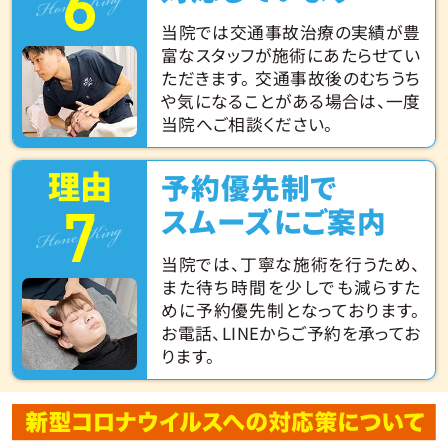
6
Hone King
当院では交通事故治療の実績が豊
富なスタッフが施術にあたらせてい
ただきます。 交通事故後のむちうち
や気になることがある場合は、一度
当院へご相談ください。
理由
予約優先制で
7
Hone King
スムーズにご案内
当院では、丁寧な施術を行うため、
また待ち時間を少しでも減らすた
めに予約優先制となっております。
お電話、LINEからご予約を承ってお
ります。