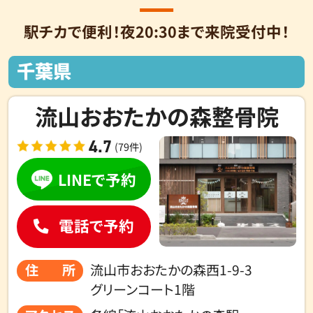
駅チカで便利！夜20:30まで来院受付中！
千葉県
流山おおたかの森整骨院
4.7
(79件)
LINEで予約
電話で予約
住所
流山市おおたかの森西1-9-3
グリーンコート1階