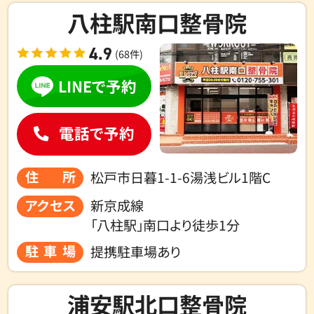
八柱駅南口整骨院
4.9
(68件)
LINEで予約
電話で予約
住所
松戸市日暮1-1-6湯浅ビル1階C
アクセス
新京成線
「八柱駅」南口より徒歩1分
駐車場
提携駐車場あり
浦安駅北口整骨院