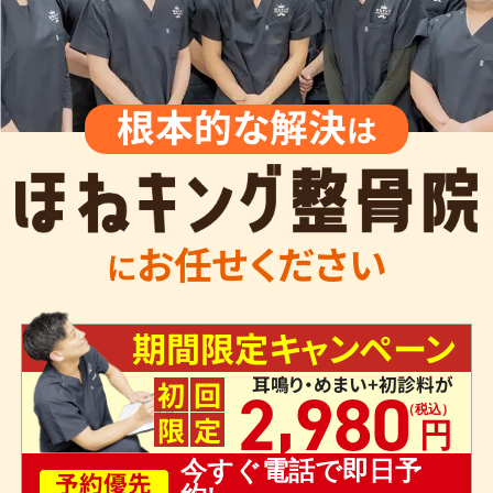
根本的な解決
は
お任せください
に
期間限定キャンペーン
耳鳴り・めまい+初診料が
,
初
回
2
980
限
定
今すぐ電話で即日予
予約優先