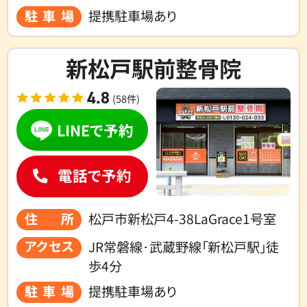
駐車場
提携駐車場あり
新松戸駅前整骨院
4.8
(58件)
LINEで予約
電話で予約
住所
松戸市新松戸4-38LaGrace1号室
アクセス
JR常磐線･武蔵野線「新松戸駅」徒
歩4分
駐車場
提携駐車場あり