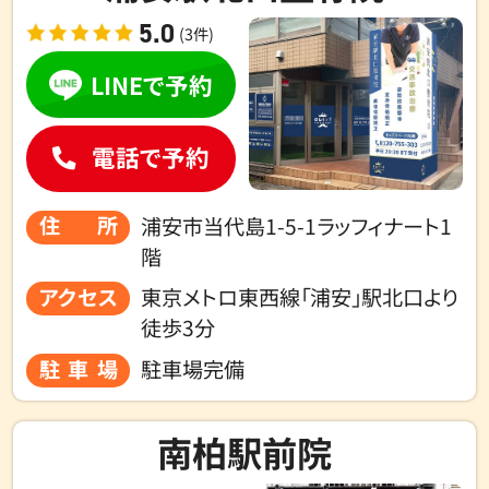
5.0
(3件)
LINEで予約
電話で予約
住所
浦安市当代島1-5-1ラッフィナート1
階
アクセス
東京メトロ東西線「浦安」駅北口より
徒歩3分
駐車場
駐車場完備
南柏駅前院