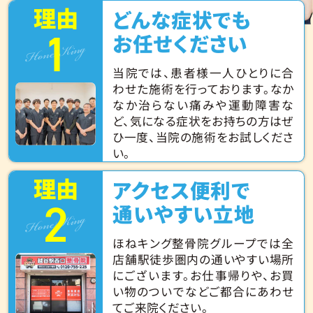
理由
どんな症状でも
1
Hone King
お任せください
当院では、患者様一人ひとりに合
わせた施術を行っております。なか
なか治らない痛みや運動障害な
ど、気になる症状をお持ちの方はぜ
ひ一度、当院の施術をお試しくださ
い。
理由
アクセス便利で
2
Hone King
通いやすい立地
ほねキング整骨院グループでは全
店舗駅徒歩圏内の通いやすい場所
にございます。お仕事帰りや、お買
い物のついでなどご都合にあわせ
てご来院ください。