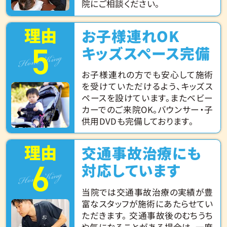
院にご相談ください。
理由
お子様連れOK
5
Hone King
キッズスペース完備
お子様連れの方でも安心して施術
を受けていただけるよう、キッズス
ペースを設けています。またベビー
カーでのご来院OK。バウンサー・子
供用DVDも完備しております。
理由
交通事故治療にも
6
Hone King
対応しています
当院では交通事故治療の実績が豊
富なスタッフが施術にあたらせてい
ただきます。 交通事故後のむちうち
や気になることがある場合は、一度