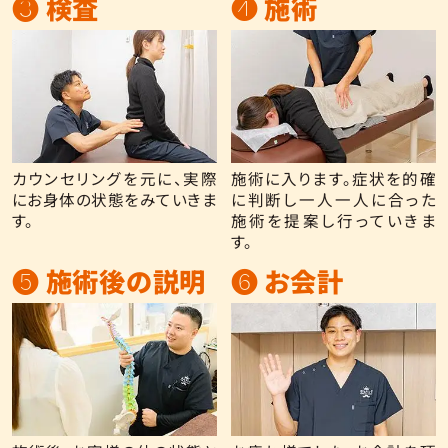
❸ 検査
❹ 施術
カウンセリングを元に、実際
施術に入ります。症状を的確
にお身体の状態をみていきま
に判断し一人一人に合った
す。
施術を提案し行っていきま
す。
❺ 施術後の説明
❻ お会計