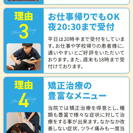
理由
お仕事帰りでもOK
3
Hone King
夜20:30まで受付
平日は20時半まで受付をしていま
す。お仕事や学校帰りの患者様に、
通いやすいとご好評をいただいて
おります。また、週末も18時まで受
付けております。
理由
矯正治療の
4
Hone King
豊富なメニュー
当院では矯正治療を得意とし、種
類も豊富で様々な症状に対して治
療をする事が出来ます。なかなか改
善しない症状、ツライ痛みも一度当