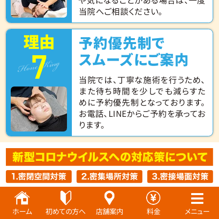
当院へご相談ください。
理由
予約優先制で
7
Hone King
スムーズにご案内
当院では、丁寧な施術を行うため、
また待ち時間を少しでも減らすた
めに予約優先制となっております。
お電話、LINEからご予約を承ってお
ります。
ホーム
初めての方へ
店舗案内
料金
メニュー