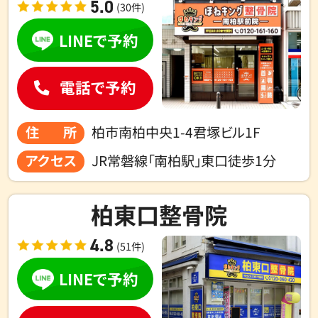
5.0
(30件)
LINEで予約
電話で予約
住所
柏市南柏中央1-4君塚ビル1F
アクセス
JR常磐線「南柏駅」東口徒歩1分
柏東口整骨院
4.8
(51件)
LINEで予約