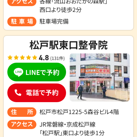
アクセス
各線「流山おおたかの森駅」
西口より
徒歩2分
駐車場
駐車場完備
松戸駅東口整骨院
4.8
(131件)
LINEで予約
電話で予約
住所
松戸市松戸1225-5森谷ビル4階
アクセス
JR常磐線・京成松戸線
「松戸駅」東口より徒歩1分