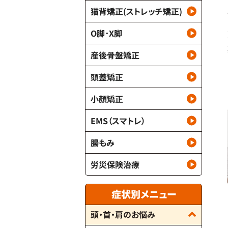
猫背矯正(ストレッチ矯正)
O脚･X脚
産後骨盤矯正
頭蓋矯正
小顔矯正
EMS（スマトレ）
腸もみ
労災保険治療
症状別メニュー
頭・首・肩のお悩み