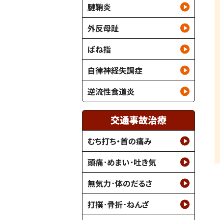
腱鞘炎
外反母趾
ばね指
自律神経失調症
逆流性食道炎
交通事故治療
むち打ち・首の痛み
頭痛･めまい･吐き気
無気力･体のだるさ
打撲･骨折･ねんざ