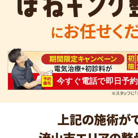
お任せく
に
初
期間限定キャンペーン
限
電気治療+初診料が
予約
今すぐ電話で即日予約
優先
※スタッフに「
上記の施術が
流山市エリアの整