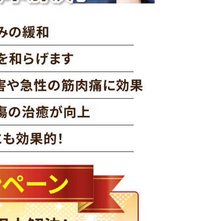
みの緩和
を和らげます
害や急性の筋肉痛に効果
傷の治癒が向上
にも効果的！
ンペーン