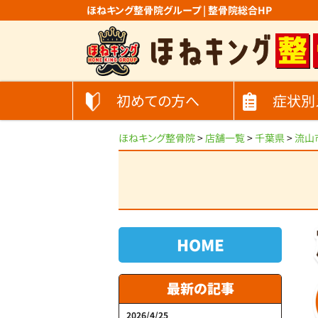
ほねキング整骨院グループ | 整骨院総合HP
初めての方へ
症状別
ほねキング整骨院
>
店舗一覧
>
千葉県
>
流山
HOME
最新の記事
2026/4/25