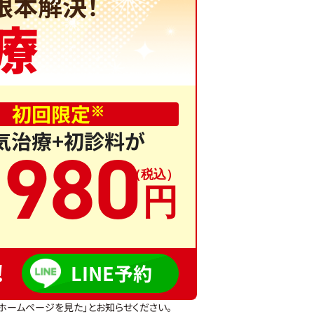
根本解決！
療
初回限定
※
気治療+初診料が
,
980
!
LINE予約
ホームページを見た」とお知らせください。