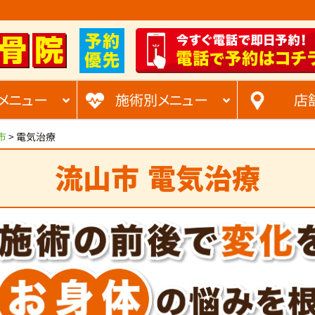
メニュー
施術別メニュー
店
市
>
電気治療
流山市
電気治療