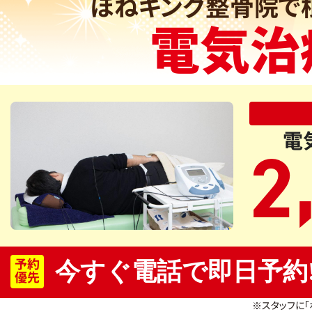
ほねキング整骨院で
電気治
電
2
予約
今すぐ電話で即日予約
優先
※スタッフに「