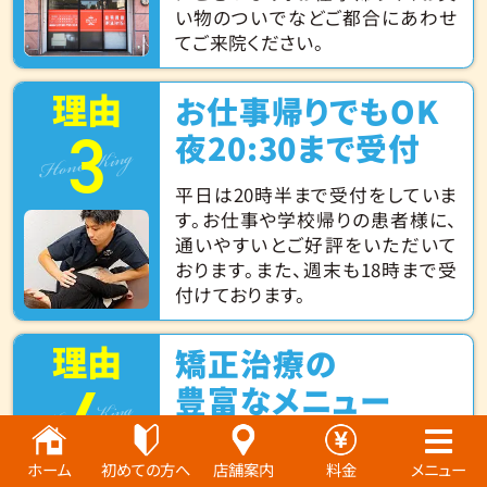
い物のついでなどご都合にあわせ
てご来院ください。
理由
お仕事帰りでもOK
3
Hone King
夜20:30まで受付
平日は20時半まで受付をしていま
す。お仕事や学校帰りの患者様に、
通いやすいとご好評をいただいて
おります。また、週末も18時まで受
付けております。
理由
矯正治療の
4
Hone King
豊富なメニュー
当院では矯正治療を得意とし、種
ホーム
初めての方へ
店舗案内
料金
メニュー
類も豊富で様々な症状に対して治