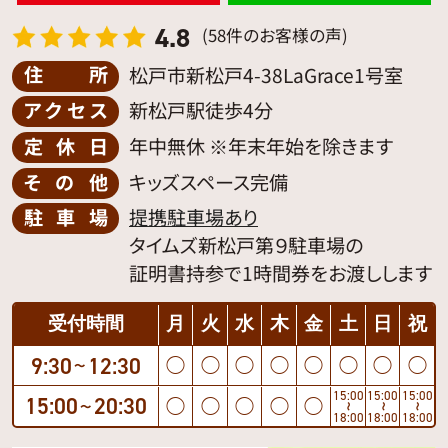
4.8
(58件のお客様の声)
住所
松戸市新松戸4-38LaGrace1号室
アクセス
新松戸駅徒歩4分
定休日
年中無休 ※年末年始を除きます
その他
キッズスペース完備
駐車場
提携駐車場あり
タイムズ新松戸第９駐車場の
証明書持参で1時間券をお渡しします
受付時間
月
火
水
木
金
土
日
祝
9:30
12:30
◯
◯
◯
◯
◯
◯
◯
◯
〜
15:00
15:00
15:00
15:00
20:30
◯
◯
◯
◯
◯
〜
〜
〜
〜
18:00
18:00
18:00