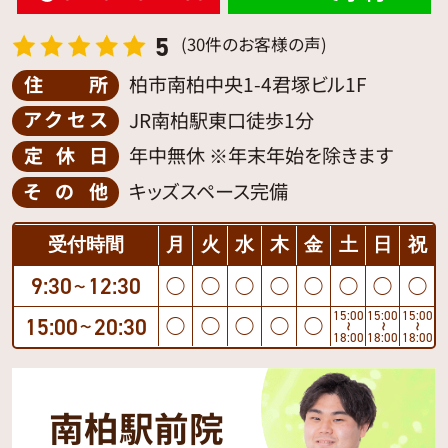
5
(30件のお客様の声)
住所
柏市南柏中央1-4君塚ビル1F
アクセス
JR南柏駅東口徒歩1分
定休日
年中無休 ※年末年始を除きます
その他
キッズスペース完備
受付時間
月
火
水
木
金
土
日
祝
9:30
12:30
◯
◯
◯
◯
◯
◯
◯
◯
〜
15:00
15:00
15:00
15:00
20:30
◯
◯
◯
◯
◯
〜
〜
〜
〜
18:00
18:00
18:00
南柏駅前院