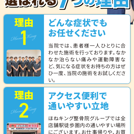
理由
どんな症状でも
1
Hone King
お任せください
当院では、患者様一人ひとりに合
わせた施術を行っております。なか
なか治らない痛みや運動障害な
ど、気になる症状をお持ちの方はぜ
ひ一度、当院の施術をお試しくださ
い。
理由
アクセス便利で
2
Hone King
通いやすい立地
ほねキング整骨院グループでは全
店舗駅徒歩圏内の通いやすい場所
にございます。お仕事帰りや、お買