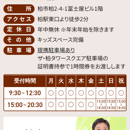
住所
柏市柏2-4-1冨士屋ビル1階
アクセス
柏駅東口より徒歩2分
定休日
年中無休 ※年末年始を除きます
その他
キッズスペース完備
駐車場
提携駐車場あり
ザ・柏タワースクエア駐車場の
証明書持参で1時間券をお渡しします
受付時間
月
火
水
木
金
土
日
祝
9:30
12:30
◯
◯
◯
◯
◯
◯
◯
◯
〜
15:00
15:00
15:00
15:00
20:30
◯
◯
◯
◯
◯
〜
〜
〜
〜
18:00
18:00
18:00