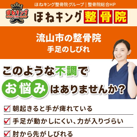
ほねキング整骨院グループ | 整骨院総合HP
流山市
整骨院
の
手足のしびれ
朝起きると手が痺れている
手足が動かしにくい、力が入りづらい
肘から先がしびれる