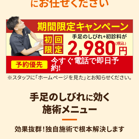
お任せください
に
期間限定キャンペーン
手足のしびれ+初診料が
,
初
回
2
980
限
定
今すぐ電話で即日予
予約優先
約!
※スタッフに「ホームページを見た」とお知らせください。
手足のしびれ
効く
に
施術メニュー
効果抜群！独自施術で根本解決します