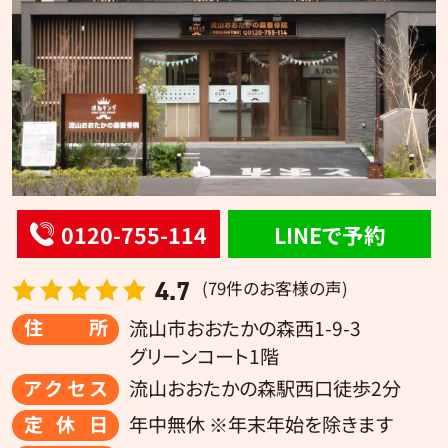
0120-755-114
LINEで予約
4.7
(79件のお客様の声)
住所
流山市おおたかの森西1-9-3
グリーンコート1階
アクセス
流山おおたかの森駅西口徒歩2分
定休日
年中無休 ※年末年始を除きます