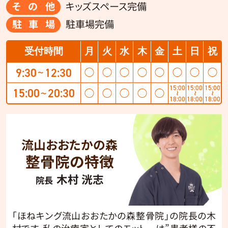
その他
キッズスペース完備
駐車場
駐車場完備
受付時間
月
火
水
木
金
土
日
祝
9:30
12:30
◯
◯
◯
◯
◯
◯
◯
◯
〜
15:00
15:00
15:00
15:00
20:30
◯
◯
◯
◯
◯
〜
〜
〜
〜
18:00
18:00
18:00
流山おおたかの森
整骨院の特徴
木村 洸志
院長
「ほねキング流山おおたかの森整骨院」の院長の木
村です。私の治療家としてのモットーは”患者様の不