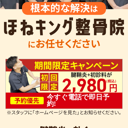
根本的な解決
は
お任せください
に
期間限定キャンペーン
腱鞘炎+初診料が
,
初
回
2
980
限
定
今すぐ電話で即日予
予約優先
約!
※スタッフに「ホームページを見た」とお知らせください。