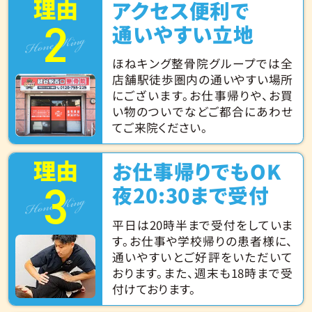
理由
アクセス便利で
2
Hone King
通いやすい立地
ほねキング整骨院グループでは全
店舗駅徒歩圏内の通いやすい場所
にございます。お仕事帰りや、お買
い物のついでなどご都合にあわせ
てご来院ください。
理由
お仕事帰りでもOK
3
Hone King
夜20:30まで受付
平日は20時半まで受付をしていま
す。お仕事や学校帰りの患者様に、
通いやすいとご好評をいただいて
おります。また、週末も18時まで受
付けております。