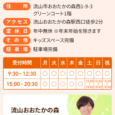
住所
流山市おおたかの森西1-9-3
グリーンコート1階
アクセス
流山おおたかの森駅西口徒歩2分
定休日
年中無休 ※年末年始を除きます
その他
キッズスペース完備
駐車場
駐車場完備
受付時間
月
火
水
木
金
土
日
祝
9:30
12:30
◯
◯
◯
◯
◯
◯
◯
◯
〜
15:00
15:00
15:00
15:00
20:30
◯
◯
◯
◯
◯
〜
〜
〜
〜
18:00
18:00
18:00
流山おおたかの森