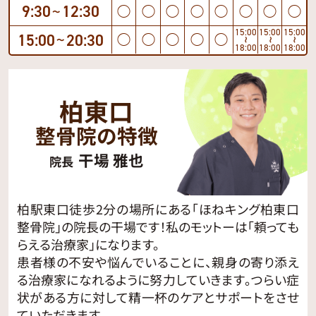
9:30
12:30
◯
◯
◯
◯
◯
◯
◯
◯
〜
15:00
15:00
15:00
15:00
20:30
◯
◯
◯
◯
◯
〜
〜
〜
〜
18:00
18:00
18:00
柏東口
整骨院の特徴
干場 雅也
院長
柏駅東口徒歩2分の場所にある「ほねキング柏東口
整骨院」の院長の干場です！私のモットーは「頼っても
らえる治療家」になります。
患者様の不安や悩んでいることに、親身の寄り添え
る治療家になれるように努力していきます。つらい症
状がある方に対して精一杯のケアとサポートをさせ
ていただきます。