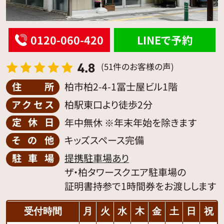
0120-060-420
LINEで予約
4.8
(51件のお客様の声)
住所
柏市柏2-4-1冨士屋ビル1階
アクセス
柏駅東口より徒歩2分
定休日
年中無休 ※年末年始を除きます
その他
キッズスペース完備
駐車場
提携駐車場あり
ザ・柏タワースクエア駐車場の
証明書持参で1時間券をお渡しします
受付時間
月
火
水
木
金
土
日
祝