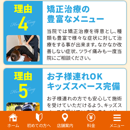
理由
矯正治療の
4
Hone King
豊富なメニュー
当院では矯正治療を得意とし、種
類も豊富で様々な症状に対して治
療をする事が出来ます。なかなか改
善しない症状、ツライ痛みも一度当
院にご相談ください。
理由
お子様連れOK
5
Hone King
キッズスペース完備
お子様連れの方でも安心して施術
を受けていただけるよう、キッズス
ペースを設けています。またベビー
カーでのご来院OK。バウンサー・子
供用DVDも完備しております。
ホーム
初めての方へ
店舗案内
料金
メニュー