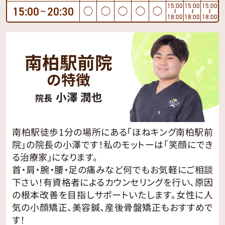
15:00
15:00
15:00
15:00
20:30
◯
◯
◯
◯
◯
〜
〜
〜
〜
18:00
18:00
18:00
南柏駅前院
の特徴
小澤 潤也
院長
南柏駅徒歩1分の場所にある「ほねキング南柏駅前
院」の院長の小澤です！私のモットーは「笑顔にでき
る治療家」になります。
首・肩・腕・腰・足の痛みなど何でもお気軽にご相談
下さい！有資格者によるカウンセリングを行い、原因
の根本改善を目指しサポートいたします。女性に人
気の小顔矯正、美容鍼、産後骨盤矯正もおすすめで
す！