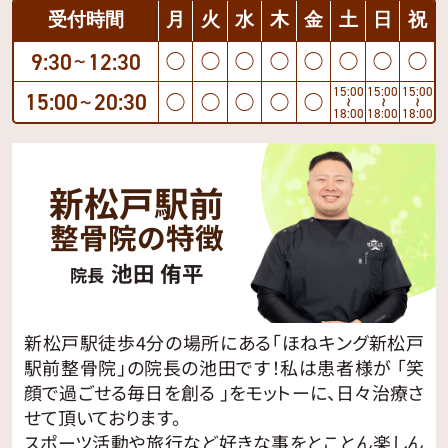
受付時間
月
火
水
木
金
土
日
祝
9:30
12:30
◯
◯
◯
◯
◯
◯
◯
◯
〜
15:00
15:00
15:00
15:00
20:30
◯
◯
◯
◯
◯
〜
〜
〜
〜
18:00
18:00
18:00
新松戸駅前
整骨院の特徴
池田 侑平
院長
新松戸駅徒歩4分の場所にある「ほねキング新松戸
駅前整骨院」の院長の池田です！私は患者様が 「笑
顔で過ごせる毎日を創る 」をモットーに、日々治療さ
せて頂いております。
スポーツ活動や旅行など好きな事をとことん楽しん