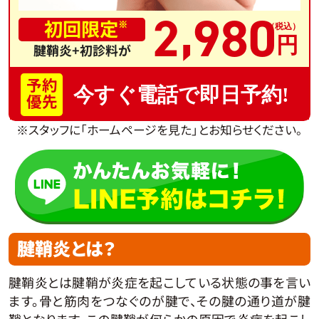
,
2
980
初回限定
※
腱鞘炎+初診料が
予約
今すぐ電話で即日予約!
優先
※スタッフに「ホームページを見た」とお知らせください。
腱鞘炎とは？
腱鞘炎とは腱鞘が炎症を起こしている状態の事を言い
ます。骨と筋肉をつなぐのが腱で、その腱の通り道が腱
鞘となります。この腱鞘が何らかの原因で炎症を起こし