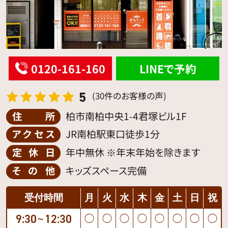
0120-161-160
LINEで予約
5
(30件のお客様の声)
住所
柏市南柏中央1-4君塚ビル1F
アクセス
JR南柏駅東口徒歩1分
定休日
年中無休 ※年末年始を除きます
その他
キッズスペース完備
受付時間
月
火
水
木
金
土
日
祝
9:30
12:30
◯
◯
◯
◯
◯
◯
◯
◯
〜