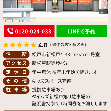
0120-024-033
LINEで予約
4.8
(58件のお客様の声)
住所
松戸市新松戸4-38LaGrace1号室
アクセス
新松戸駅徒歩4分
定休日
年中無休 ※年末年始を除きます
その他
キッズスペース完備
駐車場
提携駐車場あり
タイムズ新松戸第９駐車場の
証明書持参で1時間券をお渡しします