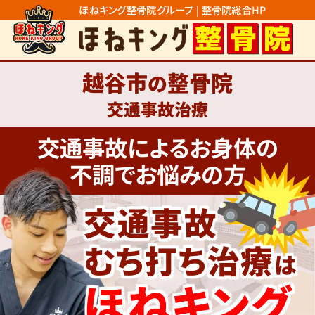
ほねキング整骨院グループ | 整骨院総合HP
越谷市
整骨院
の
交通事故治療
交通事故によるお身体の
不調でお悩みの方
交通事故
むち打ち治療
は
ほねキング