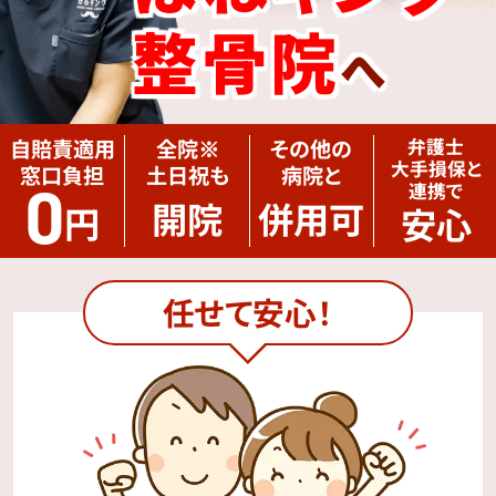
整骨院
へ
自賠責適用
全院
※
その他の
弁護士
大手損保と
窓口負担
土日祝も
病院と
0
連携で
開院
併用可
円
安心
任せて安心！