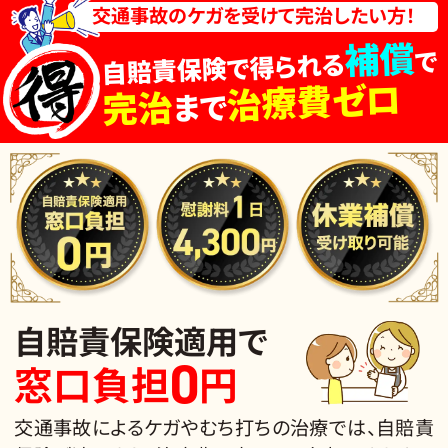
交通事故のケガを受けて完治したい方！
補償
で
自賠責保険で得られる
治療費ゼロ
完治
まで
自賠責保険適用で
0
窓口負担
円
交通事故によるケガやむち打ちの治療では、自賠責