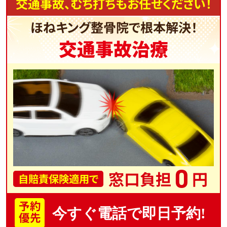
交通事故、むち打ちもお任せください！
ほねキング整骨院で根本解決！
交通事故治療
0
窓口負担
円
自賠責保険適用で
予約
今すぐ電話で即日予約!
優先