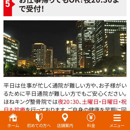
5
で受付！
平日は仕事が忙しく通院が難しい方や、お子様がい
るために平日通院が難しい方でもご安心ください。
ほねキング整骨院では
夜20：30、土曜日・日曜日・祝
日も診療
を行っております。ご自身の健康を早期に回
復し、後遺症を残さないためにも、お早めにご来院い
ただければと思います。
ホーム
初めての方へ
店舗案内
料金
メニュー