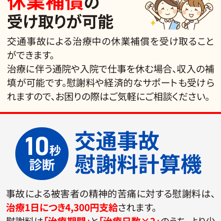
の
受け取りが可能
交通事故による治療中の休業補償を受け取ること
ができます。
治療に伴う通院や入院で仕事を休む場合、収入の補
填が可能です。慰謝料や経済的なサポートも受けら
れますので、お困りの際はご気軽にご相談ください。
交通事故
10
秒
慰謝料計算機
診断
事故による被害者の精神的苦痛に対する慰謝料は、
治療1日につき4,300円支給
されます。
慰謝料は
「治療期間」
と
「治療日数×2」
のうち、より少