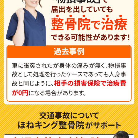
届出を出して
いても
整
骨
院
治
療
で
できる可能性が
あります！
過去事例
車に衝突されたが身体の痛みが無く、物損事
故として処理を行ったケースであっても人身事
相手の損害保険で治療費
故と同じように、
が0円
になる場合があります。
交通事故について
ほねキング整骨院
がサポート