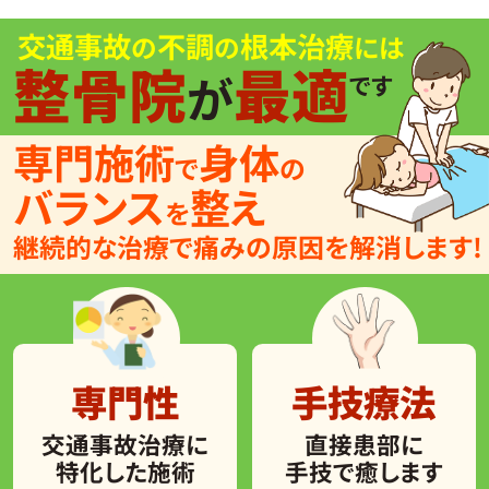
交通事故
不調
根本治療
の
の
には
整骨院
最適
が
です
専門施術
身体
で
の
バランス
整え
を
継続的な治療で痛みの原因を解消します!
専門性
手技療法
交通事故治療に
直接患部に
特化した施術
手技で癒します