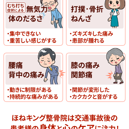
むち打ち
無気力
打撲･骨折
症状による
体のだるさ
ねんざ
・集中できない
・ズキズキした痛み
・重苦しい感じがする
・患部が腫れる
腰痛
膝の痛み
背中の痛み
関節痛
・動きに制限がある
・関節が変形した
・持続的な痛みがある
・カクカクと音がする
ほねキング整骨院は交通事故後の
身体
心
ケア
患者様の
と
の
に注力！