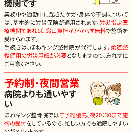
機関です
業務中や通勤中に起きたケガ・身体の不調について
は、基本的に労災保険が適用されます。
労災指定医
療機関であれば、窓口負担がかからず無料
で施術を
受けられます。
手続きは、ほねキング整骨院が代行します。
柔道整
復師用の労災用紙が必要
となりますので、忘れずに
ご用意ください。
予約制･夜間営業
病院よりも通いやす
い
ほねキング整骨院では
ご予約優先、夜20：30まで施
術の受付
をしているので、忙しい方でも通院しやすい
のがメリットです。