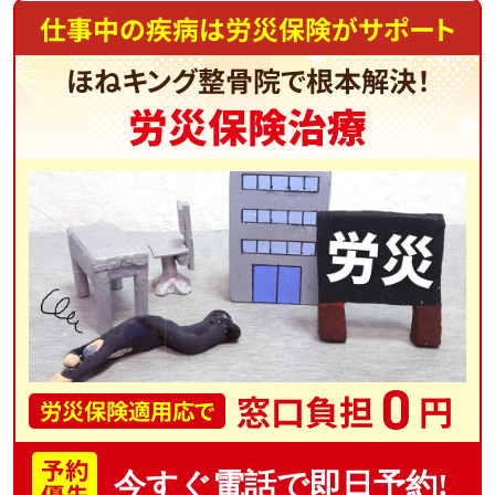
仕事中の疾病は労災保険がサポート
ほねキング整骨院で根本解決！
労災保険治療
0
窓口負担
円
労災保険適用応で
予約
今すぐ電話で即日予約!
優先