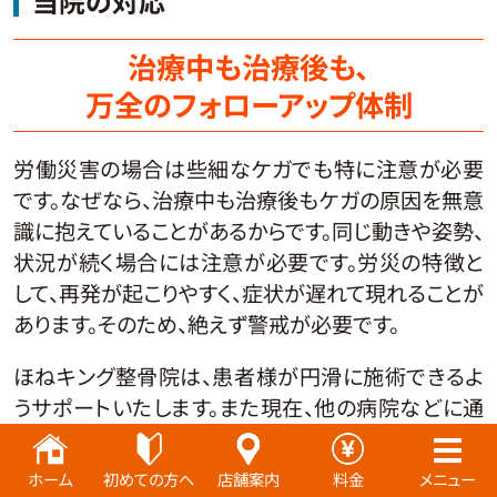
当院の対応
治療中も治療後も、
万全のフォローアップ体制
労働災害の場合は些細なケガでも特に注意が必要
です。なぜなら、治療中も治療後もケガの原因を無意
識に抱えていることがあるからです。同じ動きや姿勢、
状況が続く場合には注意が必要です。労災の特徴と
して、再発が起こりやすく、症状が遅れて現れることが
あります。そのため、絶えず警戒が必要です。
ほねキング整骨院は、患者様が円滑に施術できるよ
うサポートいたします。また現在、他の病院などに通
院されている方でも、当院に転院可能です。お困りの
方はご相談ください。
ホーム
初めての方へ
店舗案内
料金
メニュー