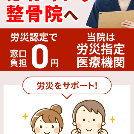
整骨院
へ
労災認定で
当院は
0
労災指定
窓口
医療機関
負担
円
労災をサポート!