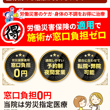
労働災害のケガ･身体の不調をお得に治療
適用
で
労働災害保険の
窓口負担ゼロ
施術
が
0
窓口負担
円
当院は労災指定医療