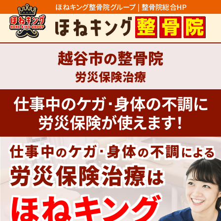
ほねキング整骨院グループ | 整骨院総合HP
越谷市
整骨院
の
労災保険治療
仕事中のケガ･身体の不調に
労災保険が使えます！
仕事中
ケガ･身体
不調
の
の
による
労災保険治療
は
ほねキング