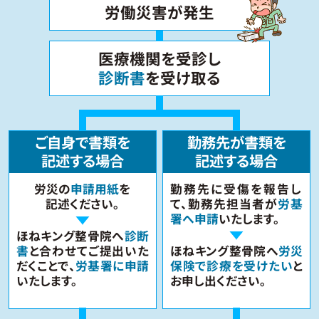
労働災害が発生
医療機関を受診し
診断書
を受け取る
ご自身で書類を
勤務先が書類を
記述する場合
記述する場合
労災の
申請用紙
を
勤務先に受傷を報告し
記述ください。
て、勤務先担当者が
労基
署へ申請
いたします。
ほねキング整骨院へ
診断
書
と合わせてご提出いた
ほねキング整骨院へ
労災
だくことで、
労基署に申請
保険で診療を受けたい
と
いたします。
お申し出ください。