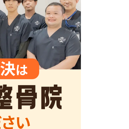
決
は
ださい