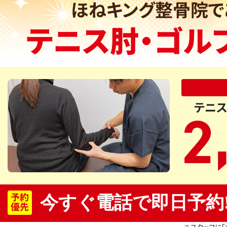
ほねキング整骨院で
テニス肘・ゴル
テニス
2
予約
今すぐ電話で即日予約
優先
※スタッフに「