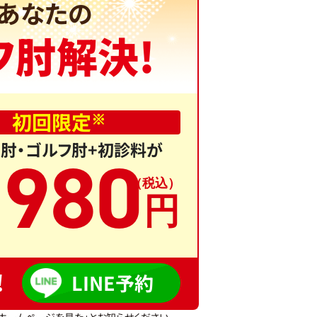
あなたの
フ肘解決!
初回限定
※
肘・ゴルフ肘+初診料が
,
980
!
LINE予約
ホームページを見た」とお知らせください。