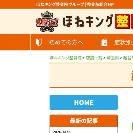
ほねキング整骨院グループ | 整骨院総合HP
初めての方へ
症状別
ほねキング整骨院
>
店舗一覧
>
埼玉県
>
越谷
HOME
最新の記事
2026/4/25