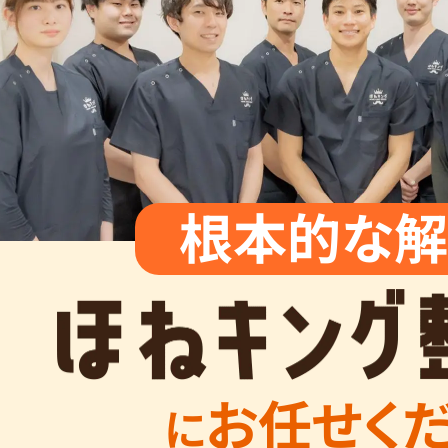
根本的な解
お任せく
に