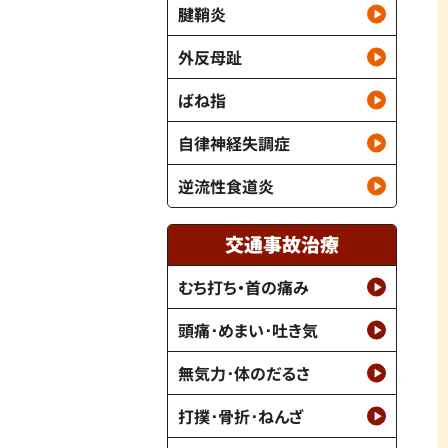
腱鞘炎
外反母趾
ばね指
自律神経失調症
逆流性食道炎
交通事故治療
むち打ち・首の痛み
頭痛･めまい･吐き気
無気力･体のだるさ
打撲･骨折･ねんざ