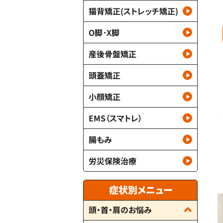
猫背矯正(ストレッチ矯正)
O脚･X脚
産後骨盤矯正
頭蓋矯正
小顔矯正
EMS（スマトレ）
腸もみ
労災保険治療
症状別メニュー
頭・首・肩のお悩み