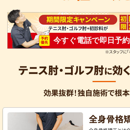
初
期間限定キャンペーン
限
テニス肘・ゴルフ肘+初診料が
予約
今すぐ電話で即日予約
優先
※スタッフに「
テニス肘・ゴルフ肘
効
に
効果抜群！独自施術で根本
全身骨格