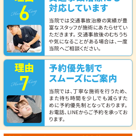
6
Hone King
対応しています
当院では交通事故治療の実績が豊
富なスタッフが施術にあたらせてい
ただきます。 交通事故後のむちうち
や気になることがある場合は、一度
当院へご相談ください。
理由
予約優先制で
7
Hone King
スムーズにご案内
当院では、丁寧な施術を行うため、
また待ち時間を少しでも減らすた
めに予約優先制となっております。
お電話、LINEからご予約を承ってお
ります。