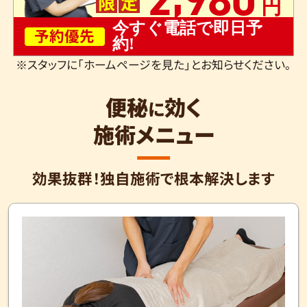
限
定
今すぐ電話で即日予
予約優先
約!
※スタッフに「ホームページを見た」とお知らせください。
便秘
効く
に
施術メニュー
効果抜群！独自施術で根本解決します