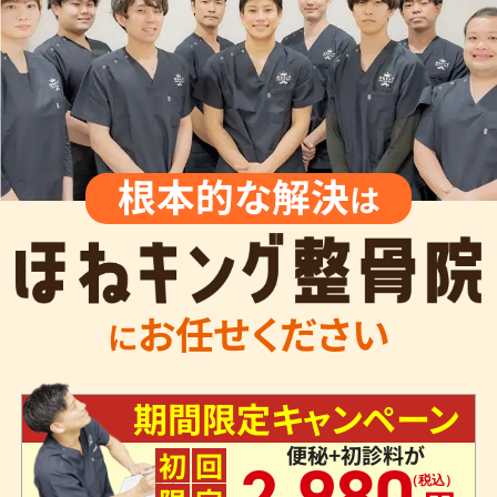
根本的な解決
は
お任せください
に
期間限定キャンペーン
便秘+初診料が
,
初
回
2
980