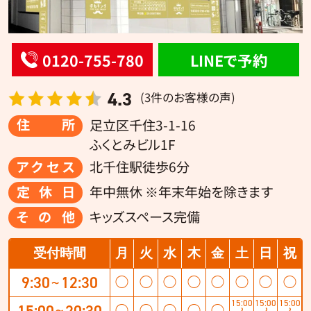
0120-755-780
LINEで予約
4.3
(3件のお客様の声)
住所
足立区千住3-1-16
ふくとみビル1F
アクセス
北千住駅徒歩6分
定休日
年中無休 ※年末年始を除きます
その他
キッズスペース完備
受付時間
月
火
水
木
金
土
日
祝
9:30
12:30
◯
◯
◯
◯
◯
◯
◯
◯
〜
15:00
15:00
15:00
15:00
20:30
◯
◯
◯
◯
◯
〜
〜
〜