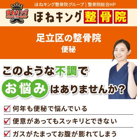
ほねキング整骨院グループ | 整骨院総合HP
足立区
整骨院
の
便秘
何年も便秘で悩んでいる
便意があってもスッキリとできない
ガスがたまってお腹が膨れてしまう