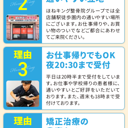
2
Hone King
ほねキング整骨院グループでは全
店舗駅徒歩圏内の通いやすい場所
にございます。お仕事帰りや、お買
い物のついでなどご都合にあわせ
てご来院ください。
理由
お仕事帰りでもOK
3
Hone King
夜20:30まで受付
平日は20時半まで受付をしていま
す。お仕事や学校帰りの患者様に、
通いやすいとご好評をいただいて
おります。また、週末も18時まで受
付けております。
理由
矯正治療の