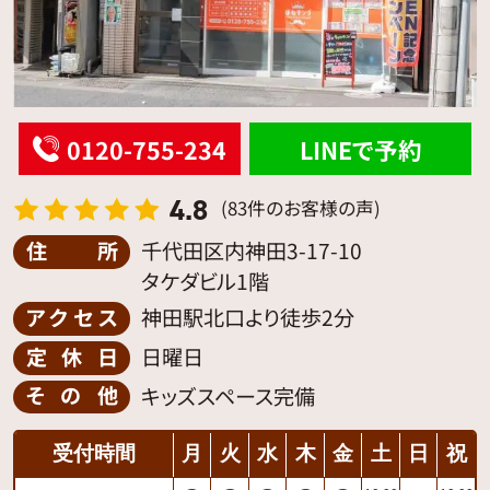
0120-755-234
LINEで予約
4.8
(83件のお客様の声)
住所
千代田区内神田3-17-10
タケダビル1階
アクセス
神田駅北口より徒歩2分
定休日
日曜日
その他
キッズスペース完備
受付時間
月
火
水
木
金
土
日
祝