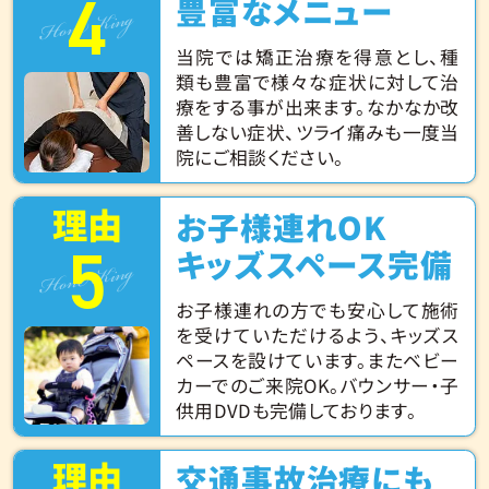
4
Hone King
豊富なメニュー
当院では矯正治療を得意とし、種
類も豊富で様々な症状に対して治
療をする事が出来ます。なかなか改
善しない症状、ツライ痛みも一度当
院にご相談ください。
理由
お子様連れOK
5
Hone King
キッズスペース完備
お子様連れの方でも安心して施術
を受けていただけるよう、キッズス
ペースを設けています。またベビー
カーでのご来院OK。バウンサー・子
供用DVDも完備しております。
理由
交通事故治療にも