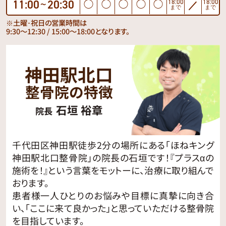
11:00
20:30
18:00
18:00
◯
◯
◯
◯
◯
／
〜
まで
まで
※土曜･祝日の営業時間は
9:30〜12:30 / 15:00〜18:00となります。
神田駅北口
整骨院の特徴
石垣 裕章
院長
千代田区神田駅徒歩2分の場所にある「ほねキング
神田駅北口整骨院」の院長の石垣です！『プラスαの
施術を！』という言葉をモットーに、治療に取り組んで
おります。
患者様一人ひとりのお悩みや目標に真摯に向き合
い、「ここに来て良かった」と思っていただける整骨院
を目指しています。