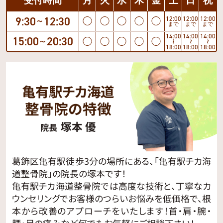
受付時間
月
火
水
木
金
土
日
祝
9:30
12:30
12:00
12:00
12:00
◯
◯
◯
◯
◯
〜
まで
まで
まで
14:00
14:00
14:00
15:00
20:30
◯
◯
◯
◯
◯
〜
〜
〜
〜
18:00
18:00
18:00
亀有駅チカ海道
整骨院の特徴
塚本 優
院長
葛飾区亀有駅徒歩3分の場所にある、「亀有駅チカ海
道整骨院」の院長の塚本です！
亀有駅チカ海道整骨院では高度な技術と、丁寧なカ
ウンセリングでお客様のつらいお悩みを低価格で、根
本から改善のアプローチをいたします！首・肩・腕・
腰・足の痛みなど何でもお気軽にご相談下さい！