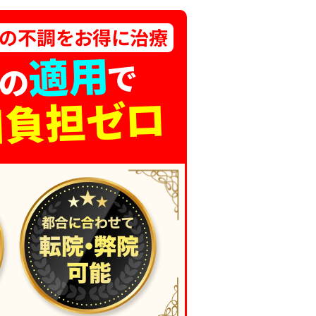
体の不調をお得に治療
適用
で
の
口負担ゼロ