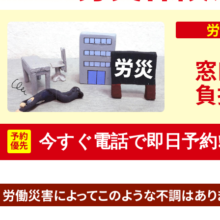
労
窓
負
予約
今すぐ電話で即日予約
優先
労働災害によって
このような不調はあり