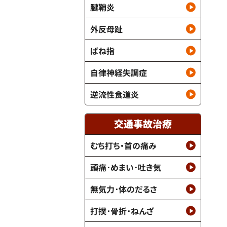
腱鞘炎
外反母趾
ばね指
自律神経失調症
逆流性食道炎
交通事故治療
むち打ち・首の痛み
頭痛･めまい･吐き気
無気力･体のだるさ
打撲･骨折･ねんざ