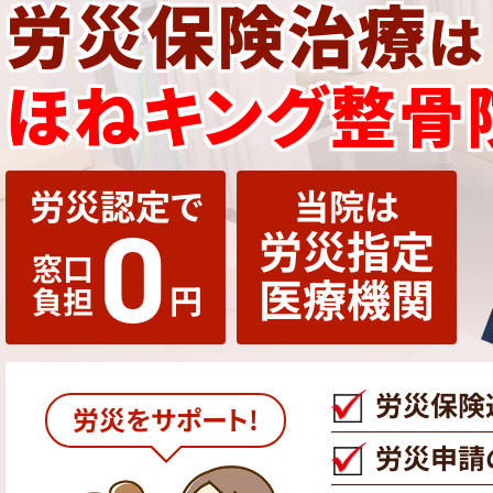
労災保険治療
は
ほねキング
整骨
労災認定で
当院は
0
労災指定
窓口
医療機関
円
負担
労災保険
労災をサポート!
労災申請