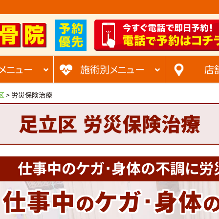
メニュー
施術別メニュー
店
区
>
労災保険治療
足立区
労災保険治療
仕事中のケガ･身体の不調に
労
仕事中
ケガ･身体
の