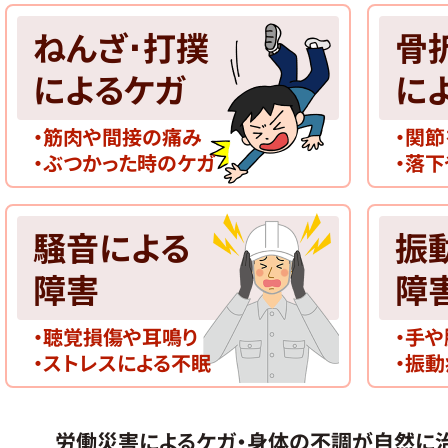
ねんざ･打撲
骨
によるケガ
に
・筋肉や間接の痛み
・関
・ぶつかった時のケガ
・落
騒音による
振
障害
障
・聴覚損傷や耳鳴り
・手
・ストレスによる不眠
・振
労働災害によるケガ・身体の不調が
自然に