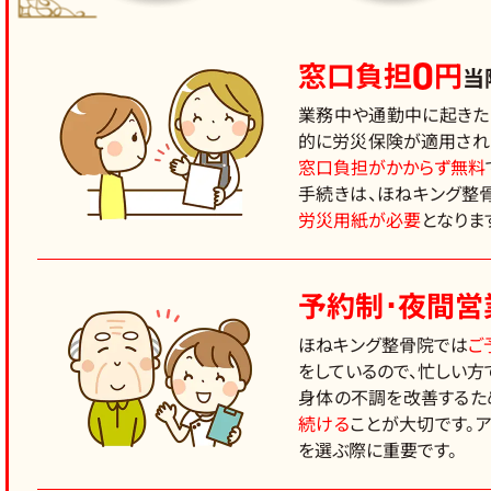
0
窓口負担
円
当
業務中や通勤中に起きた
的に労災保険が適用され
窓口負担がかからず無料
手続きは、ほねキング整
労災用紙が必要
となりま
予約制･夜間営
ほねキング整骨院では
ご
をしているので、忙しい方
身体の不調を改善するた
続ける
ことが大切です。
を選ぶ際に重要です。