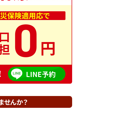
0
災保険適用応で
口
円
担
!
LINE予約
ませんか？