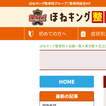
ほねキング整骨院グループ | 整骨院総合HP
初めての方へ
症状別
ほねキング整骨院
>
店舗一覧
>
東京都
>
足立
HOME
最新の記事
2026/4/25