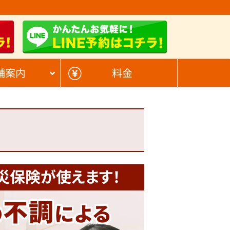
舗案内
料金
災保険が使えます！
不調
の
による