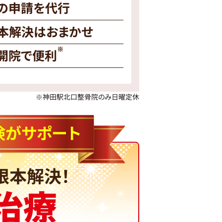
の申請を代行
本解決はおまかせ
※
開院で便利
※神田駅北口整骨院のみ日曜定休
険がサポート
根本解決！
治療