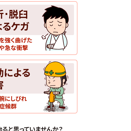
折･脱臼
よるケガ
節を強く曲げた
下や急な衝撃
動による
害
や腕にしびれ
動症候群
治ると思っていませんか？