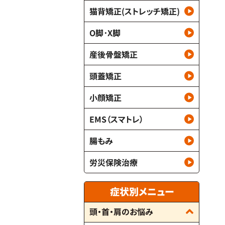
猫背矯正(ストレッチ矯正)
O脚･X脚
産後骨盤矯正
頭蓋矯正
小顔矯正
EMS（スマトレ）
腸もみ
労災保険治療
症状別メニュー
頭・首・肩のお悩み