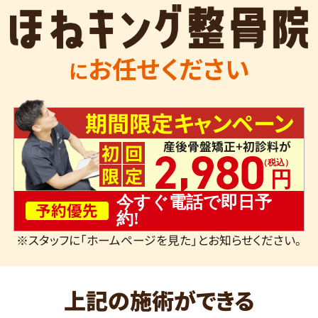
お任せください
に
期間限定キャンペーン
産後骨盤矯正+初診料が
,
初
回
2
980
限
定
今すぐ電話で即日予
予約優先
約!
※スタッフに「ホームページを見た」とお知らせください。
上記の施術ができる