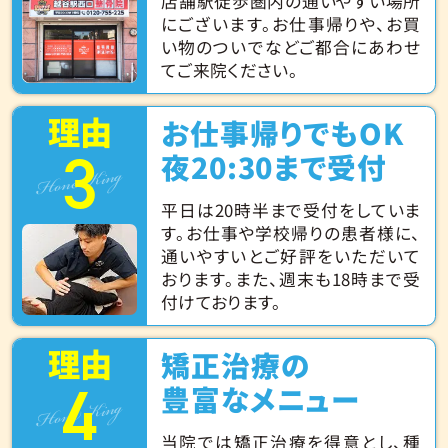
店舗駅徒歩圏内の通いやすい場所
にございます。お仕事帰りや、お買
い物のついでなどご都合にあわせ
てご来院ください。
理由
お仕事帰りでもOK
3
Hone King
夜20:30まで受付
平日は20時半まで受付をしていま
す。お仕事や学校帰りの患者様に、
通いやすいとご好評をいただいて
おります。また、週末も18時まで受
付けております。
理由
矯正治療の
4
Hone King
豊富なメニュー
当院では矯正治療を得意とし、種