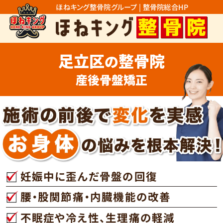
ほねキング整骨院グループ | 整骨院総合HP
足立区
整骨院
の
産後骨盤矯正
妊娠中に歪んだ骨盤の回復
腰・股関節痛・内臓機能の改善
不眠症や冷え性、生理痛の軽減