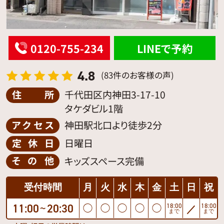
0120-755-234
LINEで予約
4.8
(83件のお客様の声)
住所
千代田区内神田3-17-10
タケダビル1階
アクセス
神田駅北口より徒歩2分
定休日
日曜日
その他
キッズスペース完備
受付時間
月
火
水
木
金
土
日
祝
11:00
20:30
18:00
18:00
◯
◯
◯
◯
◯
／
〜
まで
まで