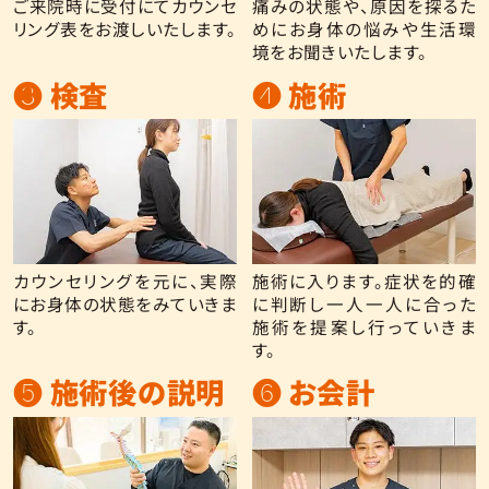
ご来院時に受付にてカウンセ
痛みの状態や、原因を探るた
リング表をお渡しいたします。
めにお身体の悩みや生活環
境をお聞きいたします。
❸ 検査
❹ 施術
カウンセリングを元に、実際
施術に入ります。症状を的確
にお身体の状態をみていきま
に判断し一人一人に合った
す。
施術を提案し行っていきま
す。
❺ 施術後の説明
❻ お会計