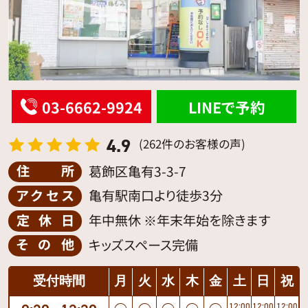
03-6662-9924
LINEで予約
4.9
(262件のお客様の声)
住所
葛飾区亀有3-3-7
アクセス
亀有駅南口より徒歩3分
定休日
年中無休 ※年末年始を除きます
その他
キッズスペース完備
受付時間
月
火
水
木
金
土
日
祝
12:00
12:00
12:00