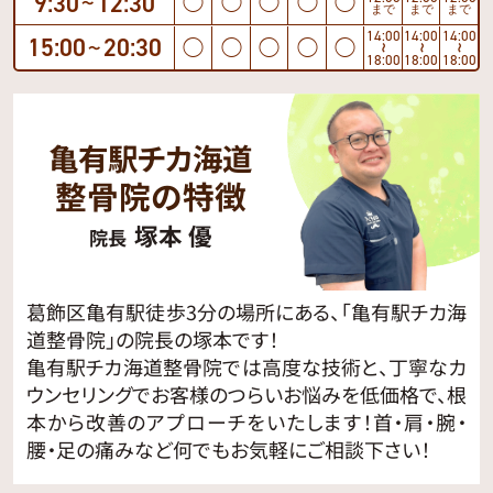
9:30
12:30
◯
◯
◯
◯
◯
〜
まで
まで
まで
14:00
14:00
14:00
15:00
20:30
◯
◯
◯
◯
◯
〜
〜
〜
〜
18:00
18:00
18:00
亀有駅チカ海道
整骨院の特徴
塚本 優
院長
葛飾区亀有駅徒歩3分の場所にある、「亀有駅チカ海
道整骨院」の院長の塚本です！
亀有駅チカ海道整骨院では高度な技術と、丁寧なカ
ウンセリングでお客様のつらいお悩みを低価格で、根
本から改善のアプローチをいたします！首・肩・腕・
腰・足の痛みなど何でもお気軽にご相談下さい！