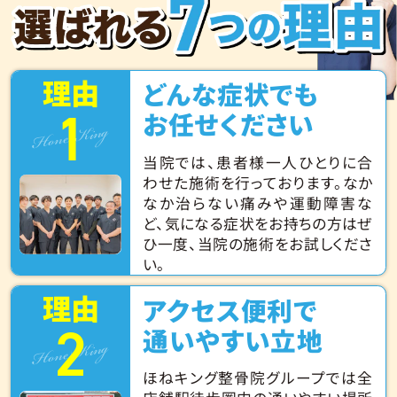
理由
どんな症状でも
1
Hone King
お任せください
当院では、患者様一人ひとりに合
わせた施術を行っております。なか
なか治らない痛みや運動障害な
ど、気になる症状をお持ちの方はぜ
ひ一度、当院の施術をお試しくださ
い。
理由
アクセス便利で
2
Hone King
通いやすい立地
ほねキング整骨院グループでは全