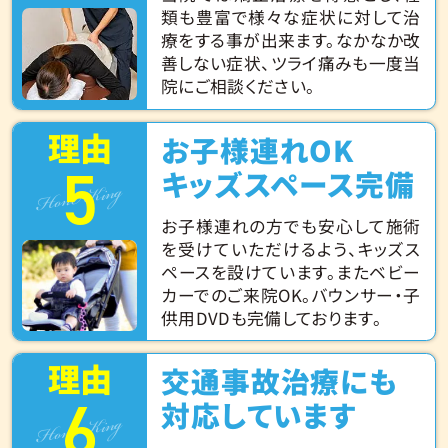
類も豊富で様々な症状に対して治
療をする事が出来ます。なかなか改
善しない症状、ツライ痛みも一度当
院にご相談ください。
理由
お子様連れOK
5
Hone King
キッズスペース完備
お子様連れの方でも安心して施術
を受けていただけるよう、キッズス
ペースを設けています。またベビー
カーでのご来院OK。バウンサー・子
供用DVDも完備しております。
理由
交通事故治療にも
6
Hone King
対応しています