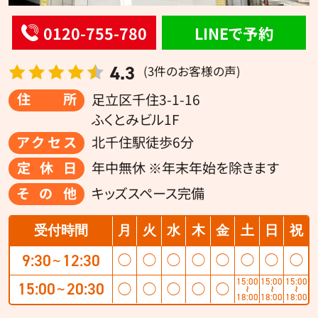
0120-755-780
LINEで予約
4.3
(3件のお客様の声)
住所
足立区千住3-1-16
ふくとみビル1F
アクセス
北千住駅徒歩6分
定休日
年中無休 ※年末年始を除きます
その他
キッズスペース完備
受付時間
月
火
水
木
金
土
日
祝
9:30
12:30
◯
◯
◯
◯
◯
◯
◯
◯
〜
15:00
15:00
15:00
15:00
20:30
◯
◯
◯
◯
◯
〜
〜
〜
〜
18:00
18:00
18:00