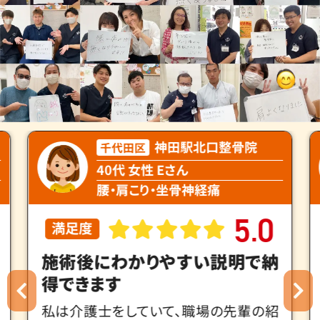
神田駅北口整骨院
千代田区
30代 女性 Tさん
産後骨盤矯正
4
8
.
満足度
産後骨盤矯正を安心して受けら
れます
産後骨盤矯正で2ヶ月ほど通院していま