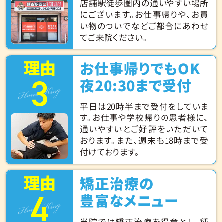
店舗駅徒歩圏内の通いやすい場所
にございます。お仕事帰りや、お買
い物のついでなどご都合にあわせ
てご来院ください。
理由
お仕事帰りでもOK
3
Hone King
夜20:30まで受付
平日は20時半まで受付をしていま
す。お仕事や学校帰りの患者様に、
通いやすいとご好評をいただいて
おります。また、週末も18時まで受
付けております。
理由
矯正治療の
4
Hone King
豊富なメニュー
当院では矯正治療を得意とし、種