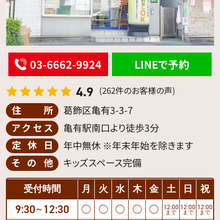
03-6662-9924
LINEで予約
4.9
(262件のお客様の声)
住所
葛飾区亀有3-3-7
アクセス
亀有駅南口より徒歩3分
定休日
年中無休 ※年末年始を除きます
その他
キッズスペース完備
受付時間
月
火
水
木
金
土
日
祝
9:30
12:30
12:00
12:00
12:00
◯
◯
◯
◯
◯
〜
まで
まで
まで