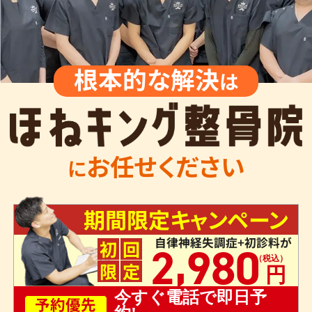
根本的な解決
は
お任せください
に
期間限定キャンペーン
自律神経失調症+初診料が
,
初
回
2
980
限
定
今すぐ電話で即日予
予約優先