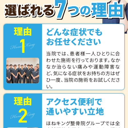
理由
どんな症状でも
1
Hone King
お任せください
当院では、患者様一人ひとりに合
わせた施術を行っております。なか
なか治らない痛みや運動障害な
ど、気になる症状をお持ちの方はぜ
ひ一度、当院の施術をお試しくださ
い。
理由
アクセス便利で
2
Hone King
通いやすい立地
ほねキング整骨院グループでは全