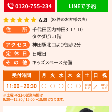
0120-755-234
LINEで予約
4.8
(83件のお客様の声)
住所
千代田区内神田3-17-10
タケダビル1階
アクセス
神田駅北口より徒歩2分
定休日
日曜日
その他
キッズスペース完備
受付時間
月
火
水
木
金
土
日
祝
11:00
20:30
18:00
18:00
◯
◯
◯
◯
◯
／
〜
まで
まで
※土曜･祝日の営業時間は
9:30〜12:30 / 15:00〜18:00となります。