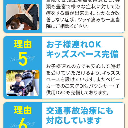
類も豊富で様々な症状に対して治
療をする事が出来ます。なかなか改
善しない症状、ツライ痛みも一度当
院にご相談ください。
理由
お子様連れOK
5
Hone King
キッズスペース完備
お子様連れの方でも安心して施術
を受けていただけるよう、キッズス
ペースを設けています。またベビー
カーでのご来院OK。バウンサー・子
供用DVDも完備しております。
理由
交通事故治療にも
6
Hone King
対応しています