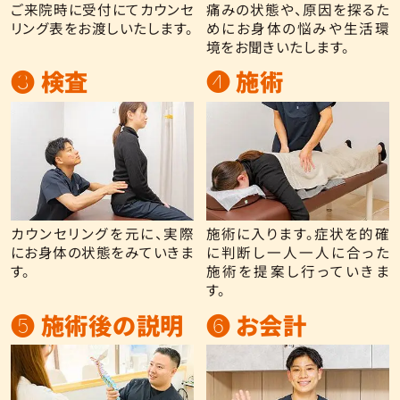
ご来院時に受付にてカウンセ
痛みの状態や、原因を探るた
リング表をお渡しいたします。
めにお身体の悩みや生活環
境をお聞きいたします。
❸ 検査
❹ 施術
カウンセリングを元に、実際
施術に入ります。症状を的確
にお身体の状態をみていきま
に判断し一人一人に合った
す。
施術を提案し行っていきま
す。
❺ 施術後の説明
❻ お会計