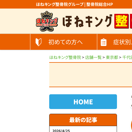
ほねキング整骨院グループ | 整骨院総合HP
初めての方へ
症状別
ほねキング整骨院
>
店舗一覧
>
東京都
>
千代
HOME
最新の記事
2026/4/25