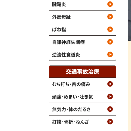
腱鞘炎
外反母趾
ばね指
自律神経失調症
逆流性食道炎
交通事故治療
むち打ち・首の痛み
頭痛･めまい･吐き気
無気力･体のだるさ
打撲･骨折･ねんざ