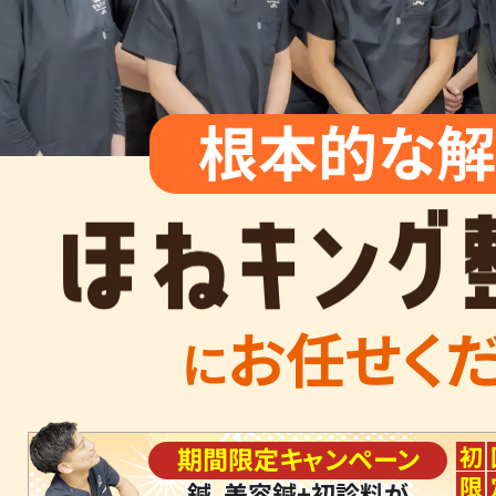
根本的な解
お任せく
に
初
期間限定キャンペーン
限
鍼、美容鍼+初診料が