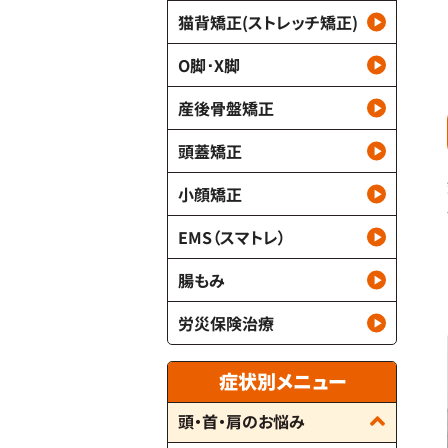
猫背矯正(ストレッチ矯正)
O脚･X脚
産後骨盤矯正
頭蓋矯正
小顔矯正
EMS（スマトレ）
腸もみ
労災保険治療
症状別メニュー
頭・首・肩のお悩み