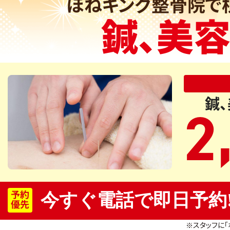
ほねキング整骨院で
鍼、美
鍼
2
予約
今すぐ電話で即日予約
優先
※スタッフに「