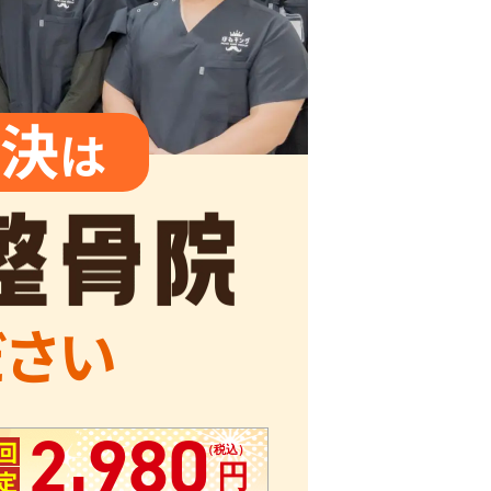
決
は
ださい
,
2
980
回
定