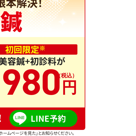
根本解決！
容鍼
初回限定
※
、美容鍼+初診料が
,
980
!
LINE予約
ホームページを見た」とお知らせください。