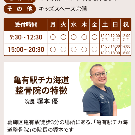
その他
キッズスペース完備
受付時間
月
火
水
木
金
土
日
祝
9:30
12:30
12:00
12:00
12:00
◯
◯
◯
◯
◯
〜
まで
まで
まで
14:00
14:00
14:00
15:00
20:30
◯
◯
◯
◯
◯
〜
〜
〜
〜
18:00
18:00
18:00
亀有駅チカ海道
整骨院の特徴
塚本 優
院長
葛飾区亀有駅徒歩3分の場所にある、「亀有駅チカ海
道整骨院」の院長の塚本です！