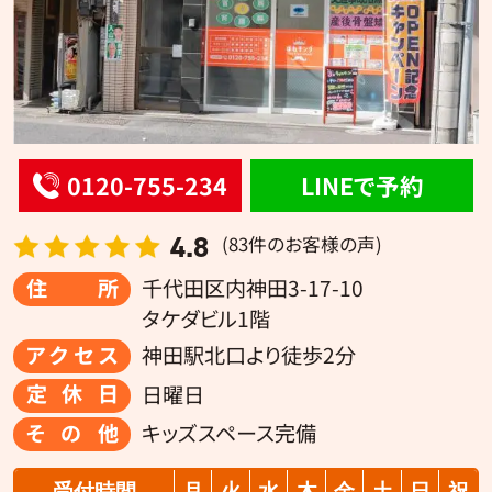
0120-755-234
LINEで予約
4.8
(83件のお客様の声)
住所
千代田区内神田3-17-10
タケダビル1階
アクセス
神田駅北口より徒歩2分
定休日
日曜日
その他
キッズスペース完備
受付時間
月
火
水
木
金
土
日
祝