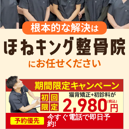
根本的な解決
は
お任せください
に
期間限定キャンペーン
猫背矯正+初診料が
,
初
回
2
980
限
定
今すぐ電話で即日予
予約優先
約!