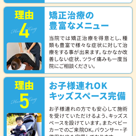
理由
矯正治療の
4
Hone King
豊富なメニュー
当院では矯正治療を得意とし、種
類も豊富で様々な症状に対して治
療をする事が出来ます。なかなか改
善しない症状、ツライ痛みも一度当
院にご相談ください。
理由
お子様連れOK
5
Hone King
キッズスペース完備
お子様連れの方でも安心して施術
を受けていただけるよう、キッズス
ペースを設けています。またベビー
カーでのご来院OK。バウンサー・子