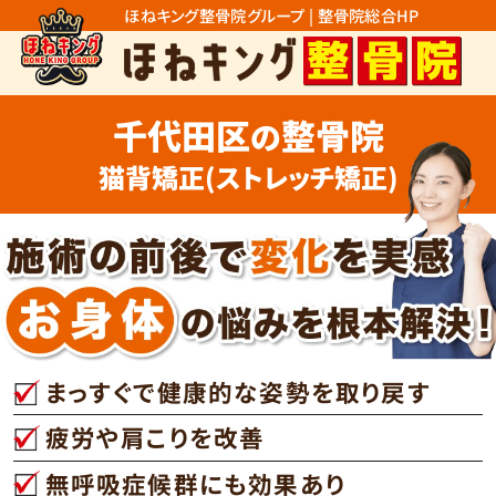
ほねキング整骨院グループ | 整骨院総合HP
千代田区
整骨院
の
猫背矯正(ストレッチ矯正)
まっすぐで健康的な姿勢を取り戻す
疲労や肩こりを改善
無呼吸症候群にも効果あり