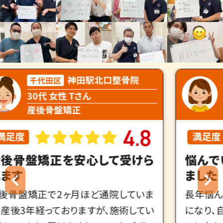
神田駅北口整骨院
千代田区
30代 女性 Tさん
産後骨盤矯正
4
8
.
満足度
満足度
産後骨盤矯正を安心して受けら
悩んで
ます
ました
後骨盤矯正で2ヶ月ほど通院していま
長年悩ん
。産後3年経っておりますが、施術してい
になり、