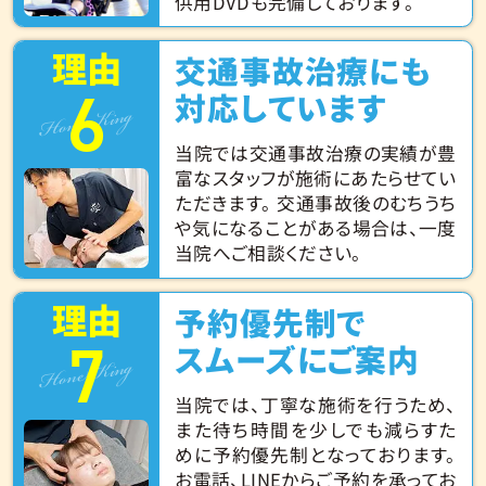
供用DVDも完備しております。
理由
交通事故治療にも
6
Hone King
対応しています
当院では交通事故治療の実績が豊
富なスタッフが施術にあたらせてい
ただきます。 交通事故後のむちうち
や気になることがある場合は、一度
当院へご相談ください。
理由
予約優先制で
7
Hone King
スムーズにご案内
当院では、丁寧な施術を行うため、
また待ち時間を少しでも減らすた
めに予約優先制となっております。
お電話、LINEからご予約を承ってお