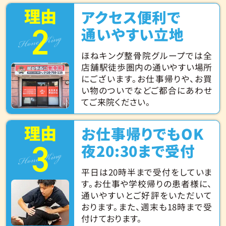
理由
アクセス便利で
2
Hone King
通いやすい立地
ほねキング整骨院グループでは全
店舗駅徒歩圏内の通いやすい場所
にございます。お仕事帰りや、お買
い物のついでなどご都合にあわせ
てご来院ください。
理由
お仕事帰りでもOK
3
Hone King
夜20:30まで受付
平日は20時半まで受付をしていま
す。お仕事や学校帰りの患者様に、
通いやすいとご好評をいただいて
おります。また、週末も18時まで受
付けております。