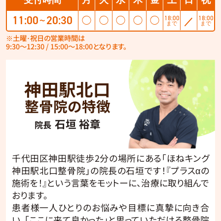
11:00
20:30
18:00
18:00
◯
◯
◯
◯
◯
／
〜
まで
まで
※土曜･祝日の営業時間は
9:30〜12:30 / 15:00〜18:00となります。
神田駅北口
整骨院の特徴
石垣 裕章
院長
千代田区神田駅徒歩2分の場所にある「ほねキング
神田駅北口整骨院」の院長の石垣です！『プラスαの
施術を！』という言葉をモットーに、治療に取り組んで
おります。
患者様一人ひとりのお悩みや目標に真摯に向き合
い、「ここに来て良かった」と思っていただける整骨院