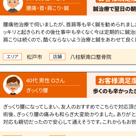
腰痛・首・肩こり・鍼
鍼治療で翌日の朝
腰痛他治療で伺いましたが、首肩等も辛く鍼を勧められまし
ッキリと起きられその後仕事中も辛くなく今は定期的に鍼治
肩こりは続くので、酷くならないよう治療と鍼をあわせて良く
松戸市
八柱駅南口整骨院
エリア
店舗
お客様満足
40代 男性 Oさん
ぎっくり腰
歩くのも辛かった
ぎっくり腰になってしまい、友人のおすすめでこちらで対応頂
術後、ぎっくり腰の痛みも和らぎ大変助かりました。ありがと
対応も親切だったので安心して通えそうです。これからもお世