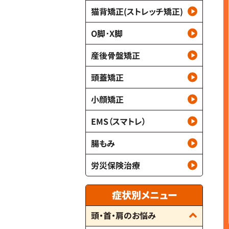
猫背矯正(ストレッチ矯正)
O脚･X脚
産後骨盤矯正
頭蓋矯正
小顔矯正
EMS（スマトレ）
腸もみ
労災保険治療
症状別メニュー
頭・首・肩のお悩み