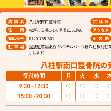
店舗名
定休日
八柱駅南口整骨院
住所
アクセス
松戸市日暮1-1-6湯浅ビル1階C
電話番号
その他
0120-755-301
駐車場
提携駐車場あり
（システムパーク新八柱駅前駐
しします）
八柱駅南口整骨院の
受付時間
月
火
水
9:30
12:30
◯
◯
◯
〜
15:00
20:30
◯
◯
◯
〜