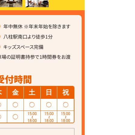
年中無休 ※年末年始を除きます
八柱駅南口より徒歩1分
キッズスペース完備
車場の証明書持参で1時間券をお渡
受付時間
木
金
土
日
祝
◯
◯
◯
◯
◯
15:00
15:00
15:00
◯
◯
〜
〜
〜
18:00
18:00
18:00