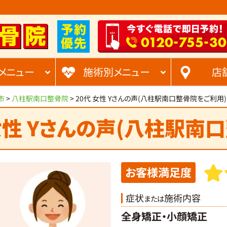
-
-
0120
755
30
メニュー
施術別メニュー
店
市
>
八柱駅南口整骨院
>
20代 女性 Yさんの声(八柱駅南口整骨院をご利用)
女性 Yさんの声(八柱駅南
お客様満足度
症状
施術内容
または
全身矯正・小顔矯正