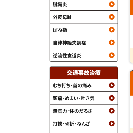
腱鞘炎
外反母趾
ばね指
自律神経失調症
逆流性食道炎
交通事故治療
むち打ち・首の痛み
頭痛･めまい･吐き気
無気力･体のだるさ
打撲･骨折･ねんざ