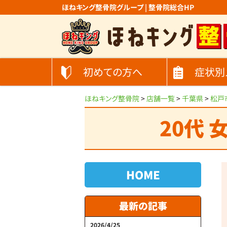
ほねキング整骨院グループ | 整骨院総合HP
初めての方へ
症状別
ほねキング整骨院
>
店舗一覧
>
千葉県
>
松戸
20代 
HOME
最新の記事
2026/4/25