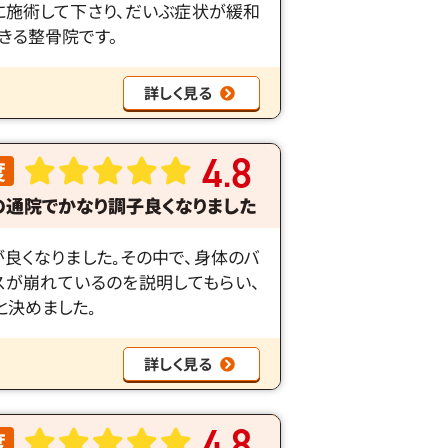
に施術して下さり、だいぶ症状が緩和
きる整骨院です。
詳しく見る
4
8
度
.
の通院でかなり調子良くなりました
が良くなりました｡その中で、身体のバ
スが崩れているのを説明してもらい、
と決めました｡
詳しく見る
4
8
度
.