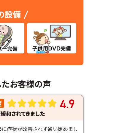
の設備
したお客様の声
4
9
度
.
緩和されてきました
うに症状が改善されず通い始めまし