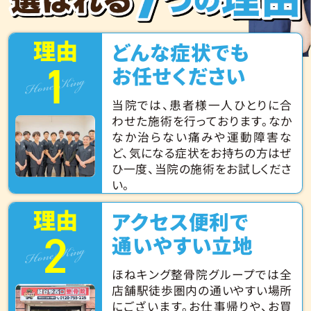
理由
どんな症状でも
1
Hone King
お任せください
当院では、患者様一人ひとりに合
わせた施術を行っております。なか
なか治らない痛みや運動障害な
ど、気になる症状をお持ちの方はぜ
ひ一度、当院の施術をお試しくださ
い。
理由
アクセス便利で
2
Hone King
通いやすい立地
ほねキング整骨院グループでは全
店舗駅徒歩圏内の通いやすい場所
にございます。お仕事帰りや、お買