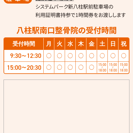
システムパーク新八柱駅前駐車場の
利用証明書持参で1時間券をお渡しします
八柱駅南口整骨院の受付時間
受付時間
月
火
水
木
金
土
日
祝
9:30
12:30
◯
◯
◯
◯
◯
◯
◯
◯
〜
15:00
15:00
15:00
15:00
20:30
◯
◯
◯
◯
◯
〜
〜
〜
〜
18:00
18:00
18:00