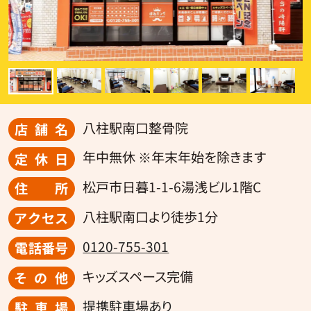
八柱駅南口整骨院
店舗名
年中無休 ※年末年始を除きます
定休日
松戸市日暮1-1-6湯浅ビル1階C
住所
八柱駅南口より徒歩1分
アクセス
0120-755-301
電話番号
キッズスペース完備
その他
提携駐車場あり
駐車場