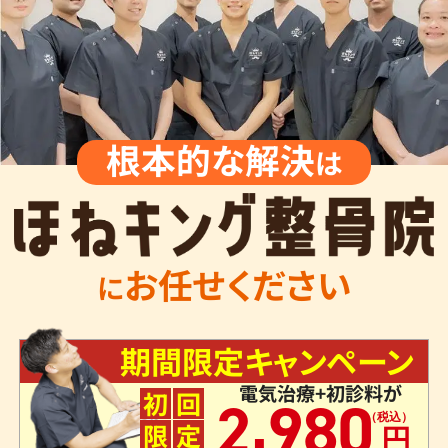
根本的な解決
は
お任せください
に
期間限定キャンペーン
電気治療+初診料が
,
初
回
2
980
限
定