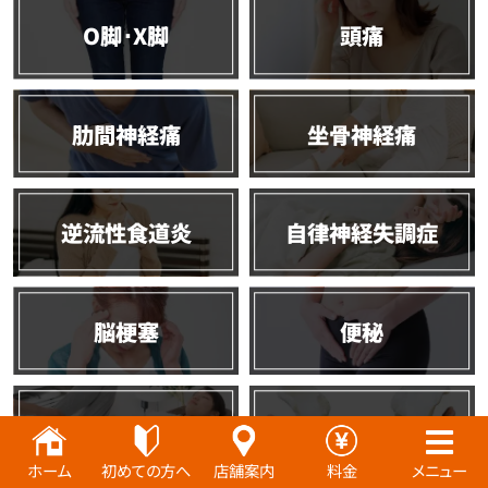
O脚･X脚
頭痛
肋間神経痛
坐骨神経痛
逆流性食道炎
自律神経失調症
脳梗塞
便秘
全身骨格矯正
産後骨盤矯正
ホーム
初めての方へ
店舗案内
料金
メニュー