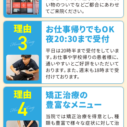
い物のついでなどご都合にあわせ
てご来院ください。
理由
お仕事帰りでもOK
3
Hone King
夜20:30まで受付
平日は20時半まで受付をしていま
す。お仕事や学校帰りの患者様に、
通いやすいとご好評をいただいて
おります。また、週末も18時まで受
付けております。
理由
矯正治療の
4
Hone King
豊富なメニュー
当院では矯正治療を得意とし、種
類も豊富で様々な症状に対して治