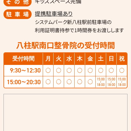
キッズスペース完備
その他
提携駐車場あり
駐車場
システムパーク新八柱駅前駐車場の
利用証明書持参で1時間券をお渡しします
八柱駅南口整骨院の受付時間
受付時間
月
火
水
木
金
土
日
祝
9:30
12:30
◯
◯
◯
◯
◯
◯
◯
◯
〜
15:00
15:00
15:00
15:00
20:30
◯
◯
◯
◯
◯
〜
〜
〜
〜
18:00
18:00
18:00