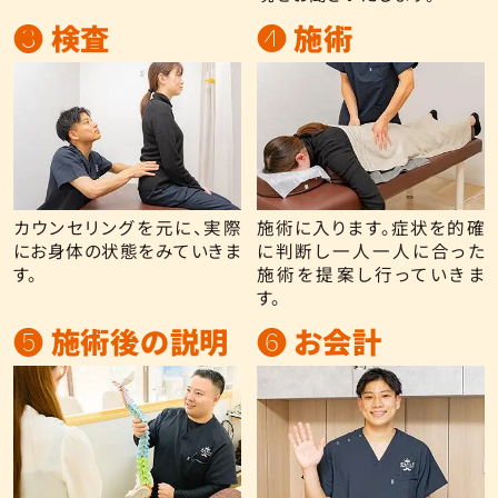
❸ 検査
❹ 施術
カウンセリングを元に、実際
施術に入ります。症状を的確
にお身体の状態をみていきま
に判断し一人一人に合った
す。
施術を提案し行っていきま
す。
❺ 施術後の説明
❻ お会計