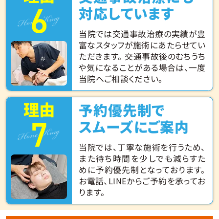
6
Hone King
対応しています
当院では交通事故治療の実績が豊
富なスタッフが施術にあたらせてい
ただきます。 交通事故後のむちうち
や気になることがある場合は、一度
当院へご相談ください。
理由
予約優先制で
7
Hone King
スムーズにご案内
当院では、丁寧な施術を行うため、
また待ち時間を少しでも減らすた
めに予約優先制となっております。
お電話、LINEからご予約を承ってお
ります。