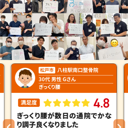
八柱駅南口整骨院
松戸市
30代 男性 Gさん
ぎっくり腰
4
8
.
満足度
ぎっくり腰が数日の通院でかな
り調子良くなりました