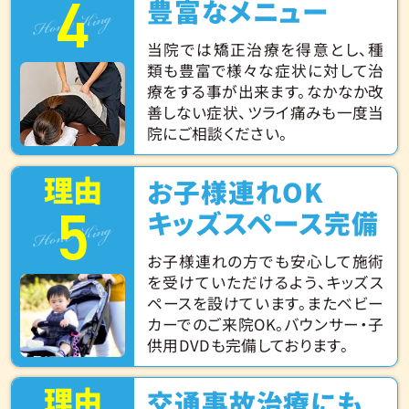
4
Hone King
豊富なメニュー
当院では矯正治療を得意とし、種
類も豊富で様々な症状に対して治
療をする事が出来ます。なかなか改
善しない症状、ツライ痛みも一度当
院にご相談ください。
理由
お子様連れOK
5
Hone King
キッズスペース完備
お子様連れの方でも安心して施術
を受けていただけるよう、キッズス
ペースを設けています。またベビー
カーでのご来院OK。バウンサー・子
供用DVDも完備しております。
理由
交通事故治療にも