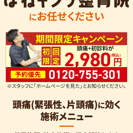
お任せください
に
期間限定キャンペーン
頭痛+初診料が
,
初
回
2
980
限
定
0120-755-301
予約優先
※スタッフに「ホームページを見た」とお知らせください。
頭痛(緊張性、片頭痛)
効く
に
施術メニュー