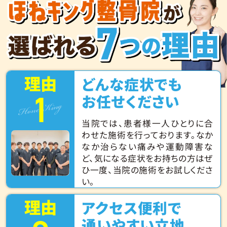
理由
どんな症状でも
1
Hone King
お任せください
当院では、患者様一人ひとりに合
わせた施術を行っております。なか
なか治らない痛みや運動障害な
ど、気になる症状をお持ちの方はぜ
ひ一度、当院の施術をお試しくださ
い。
理由
アクセス便利で
通いやすい立地