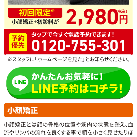
,
2
980
初回限定
※
小顔矯正+初診料が
タップで今すぐ電話予約できます！
予約
0120-755-301
優先
※スタッフに「ホームページを見た」とお知らせください。
小顔矯正
小顔矯正とは顔の骨格の位置や筋肉の状態を整え、血
流やリンパの流れを良くする事で顔を小さく見せたりほ