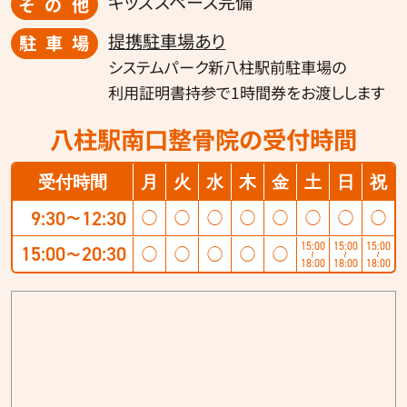
キッズスペース完備
その他
提携駐車場あり
駐車場
システムパーク新八柱駅前駐車場の
利用証明書持参で1時間券をお渡しします
八柱駅南口整骨院の受付時間
受付時間
月
火
水
木
金
土
日
祝
9:30
12:30
◯
◯
◯
◯
◯
◯
◯
◯
〜
15:00
15:00
15:00
15:00
20:30
◯
◯
◯
◯
◯
〜
〜
〜
〜
18:00
18:00
18:00