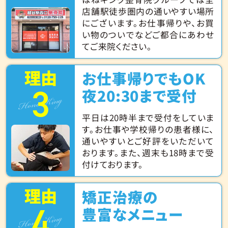
店舗駅徒歩圏内の通いやすい場所
にございます。お仕事帰りや、お買
い物のついでなどご都合にあわせ
てご来院ください。
理由
お仕事帰りでもOK
3
Hone King
夜20:30まで受付
平日は20時半まで受付をしていま
す。お仕事や学校帰りの患者様に、
通いやすいとご好評をいただいて
おります。また、週末も18時まで受
付けております。
理由
矯正治療の
4
Hone King
豊富なメニュー