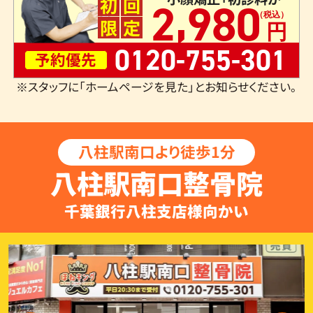
,
初
回
2
980
限
定
0120-755-301
予約優先
※スタッフに「ホームページを見た」とお知らせください。
八柱駅南口より徒歩1分
八柱駅南口整骨院
千葉銀行八柱支店様向かい