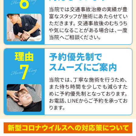
6
Hone King
当院では交通事故治療の実績が豊
富なスタッフが施術にあたらせてい
ただきます。 交通事故後のむちうち
や気になることがある場合は、一度
当院へご相談ください。
理由
予約優先制で
7
Hone King
スムーズにご案内
当院では、丁寧な施術を行うため、
また待ち時間を少しでも減らすた
めに予約優先制となっております。
お電話、LINEからご予約を承ってお
ります。