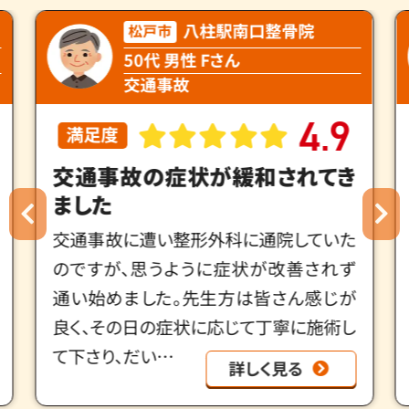
八柱駅南口整骨院
松戸市
30代 男性 Gさん
ぎっくり腰
4
8
.
満足度
ぎっくり腰が数日の通院でかな
り調子良くなりました
ぎっくり腰で伺いました｡数日、通院した
だけで、かなり調子が良くなりました｡そ
の中で、身体のバランスが凄く悪いのを指
摘され写真を撮ってもらい、バランスが崩
れている…
詳しく見る