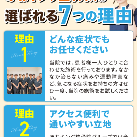
理由
どんな症状でも
1
Hone King
お任せください
当院では、患者様一人ひとりに合
わせた施術を行っております。なか
なか治らない痛みや運動障害な
ど、気になる症状をお持ちの方はぜ
ひ一度、当院の施術をお試しくださ
い。
理由
アクセス便利で
2
Hone King
通いやすい立地
ほねキング整骨院グループでは全