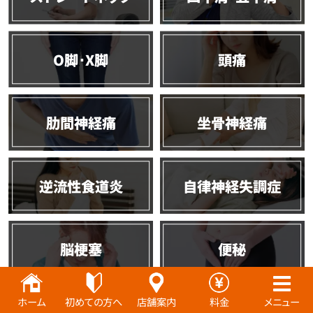
O脚･X脚
頭痛
肋間神経痛
坐骨神経痛
逆流性食道炎
自律神経失調症
脳梗塞
便秘
ホーム
初めての方へ
店舗案内
料金
メニュー
全身骨格矯正
産後骨盤矯正