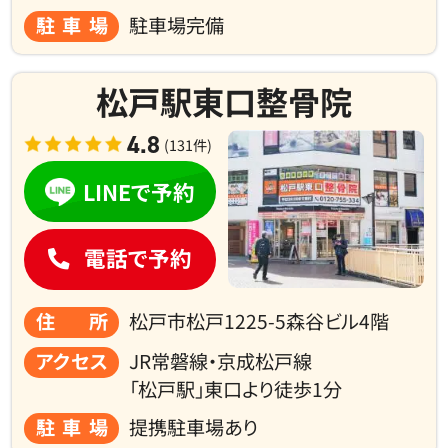
駐車場
駐車場完備
松戸駅東口整骨院
4.8
(131件)
LINEで予約
電話で予約
住所
松戸市松戸1225-5森谷ビル4階
アクセス
JR常磐線・京成松戸線
「松戸駅」東口より徒歩1分
駐車場
提携駐車場あり