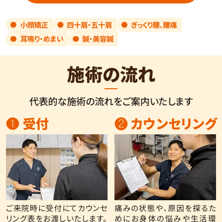
小顔矯正
四十肩・五十肩
ぎっくり腰、腰痛
耳鳴り・めまい
鍼・美容鍼
施術の流れ
代表的な施術の流れをご案内いたします
❶ 受付
❷ カウンセリング
ご来院時に受付にてカウンセ
痛みの状態や、原因を探るた
リング表をお渡しいたします。
めにお身体の悩みや生活環