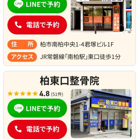
LINEで予約
電話で予約
住所
柏市南柏中央1-4君塚ビル1F
アクセス
JR常磐線「南柏駅」東口徒歩1分
柏東口整骨院
4.8
(51件)
LINEで予約
電話で予約