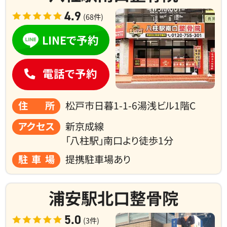
4.9
(68件)
LINEで予約
電話で予約
住所
松戸市日暮1-1-6湯浅ビル1階C
アクセス
新京成線
「八柱駅」南口より徒歩1分
駐車場
提携駐車場あり
浦安駅北口整骨院
5.0
(3件)