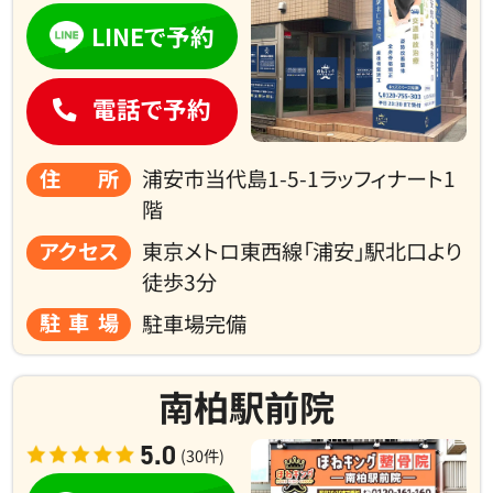
LINEで予約
電話で予約
住所
浦安市当代島1-5-1ラッフィナート1
階
アクセス
東京メトロ東西線「浦安」駅北口より
徒歩3分
駐車場
駐車場完備
南柏駅前院
5.0
(30件)