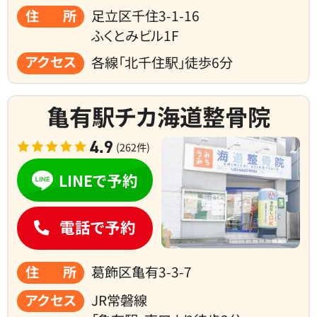
住所
足立区千住3-1-16
ふくとみビル1F
アクセス
各線「北千住駅」徒歩6分
亀有駅チカ海道整骨院
4.9
(262件)
LINEで予約
電話で予約
住所
葛飾区亀有3-3-7
アクセス
JR常磐線