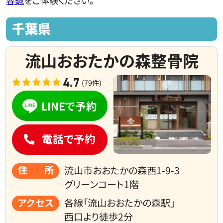
容鍼
をご体験ください。
千葉県
流山おおたかの森整骨院
4.7
(79件)
LINEで予約
電話で予約
住所
流山市おおたかの森西1-9-3
グリーンコート1階
アクセス
各線「流山おおたかの森駅」
西口より
徒歩2分