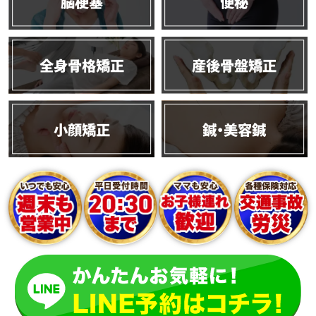
脳梗塞
便秘
全身骨格矯正
産後骨盤矯正
小顔矯正
鍼・美容鍼