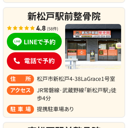
新松戸駅前整骨院
4.8
(58件)
LINEで予約
電話で予約
住所
松戸市新松戸4-38LaGrace1号室
アクセス
JR常磐線･武蔵野線「新松戸駅」徒
歩4分
駐車場
提携駐車場あり